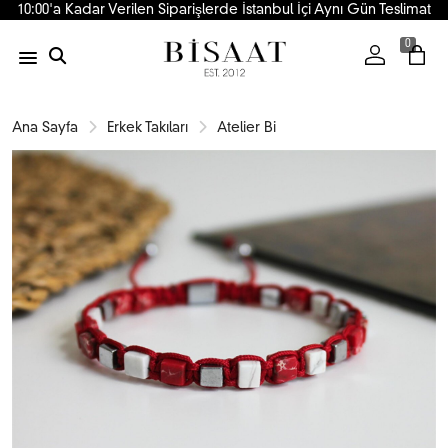
10:00'a Kadar Verilen Siparişlerde İstanbul İçi Aynı Gün Teslimat
0
Ana Sayfa
Erkek Takıları
Atelier Bi