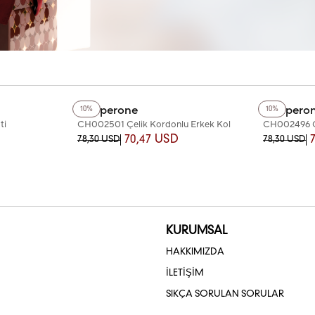
+3
Renk
+2
Renk
Chaperone
Chapero
10%
10%
ti
CH002501 Çelik Kordonlu Erkek Kol
CH002496 Çe
Saati
Saati
70,47 USD
78,30 USD
78,30 USD
KURUMSAL
HAKKIMIZDA
İLETİŞİM
SIKÇA SORULAN SORULAR