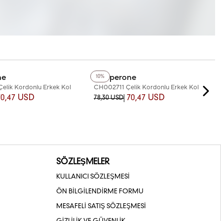
+2
Renk
ne
Chaperone
10%
lik Kordonlu Erkek Kol
CH002711 Çelik Kordonlu Erkek Kol
Saati
70,47 USD
70,47 USD
78,30 USD
SÖZLEŞMELER
KULLANICI SÖZLEŞMESİ
ÖN BİLGİLENDİRME FORMU
MESAFELİ SATIŞ SÖZLEŞMESİ