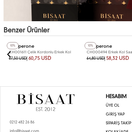
Benzer Ürünler
+6
Renk
+6
Renk
Chaperone
Chaperone
10%
10%
CH001611 Çelik Kordonlu Erkek Kol
CH000494 Erkek Kol Saa
Saati
60,75 USD
58,32 USD
67,50 USD
64,80 USD
HESABIM
ÜYE OL
GİRİŞ YAP
0212 482 26 86
SİPARİŞ TAKİP
info@bisaat.com