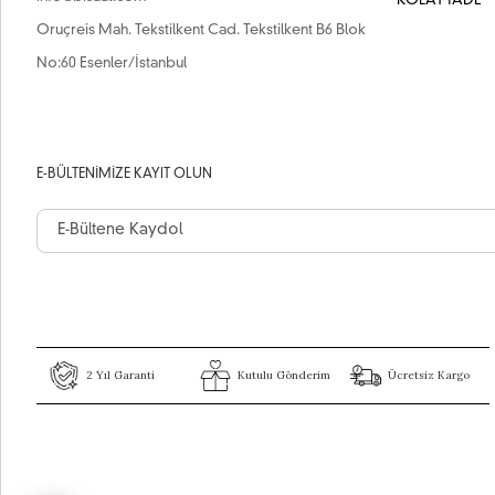
KOLAY İADE
Oruçreis Mah. Tekstilkent Cad. Tekstilkent B6 Blok
No:60 Esenler/İstanbul
E-BÜLTENIMIZE KAYIT OLUN
2 Yıl Garanti
Kutulu Gönderim
Ücretsiz Kargo