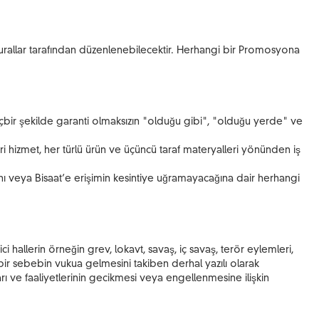
kurallar tarafından düzenlenebilecektir. Herhangi bir Promosyona
 hiçbir şekilde garanti olmaksızın "olduğu gibi", "olduğu yerde" ve
leri hizmet, her türlü ürün ve üçüncü taraf materyalleri yönünden iş
ğını veya Bisaat’e erişimin kesintiye uğramayacağına dair herhangi
.
i hallerin örneğin grev, lokavt, savaş, iç savaş, terör eylemleri,
ir sebebin vukua gelmesini takiben derhal yazılı olarak
ı ve faaliyetlerinin gecikmesi veya engellenmesine ilişkin