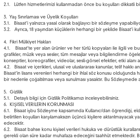
2.1. Lütfen hizmetlerimizi kullanmadan önce bu koşulları dikkatli bir
3. Yaş Sınırlaması ve Üyelik Koşulları
3.1. Bisaat’i yalnızca yasal olarak bağlayıcı bir sözleşme yapabiliyo
3.2. Ayrıca, 18 yaşından küçüklerin herhangi bir şekilde Bisaat’i k
4. Fikri Mülkiyet Hakları
4.1. Bisaat’te yer alan ürünler ve her türlü kopyaları ile ilgili ve 
grafikler, müzik veya sesler, tüm mesajlar veya bilgilendirme öğeleri
konseptler, koreografiler, videolar, sesli-görsel efektler, etki ala
4.2. Bisaat ve içerikleri, ulusal ve uluslararası kanunlar, telif hakk
Bisaat’in lisans verenleri herhangi bir ihlal söz konusu olduğunda h
bir nedenle çoğaltılması veya sunulması yasaktır. Bu Sözleşmede açı
5. Gizlilik
5.1. Detaylı bilgi için Gizlilik Politikamızı inceleyebilirsiniz.
6. KİŞİSEL VERİLERİN KORUNMASI
6.1. Bisaat işbu Sözleşme kapsamında Kullanıcı’dan öğrendiği, elde 
belirtilen koşulları karşılamaksızın üçüncü kişilere aktarılmayacak y
edecektir.
6.2. Bisaat bahse konu kişisel verileri hukuka ve dürüstlük kuralları
gerekli olan süre kadar muhafaza edeceğini taahhüt etmektedir. Bisaa