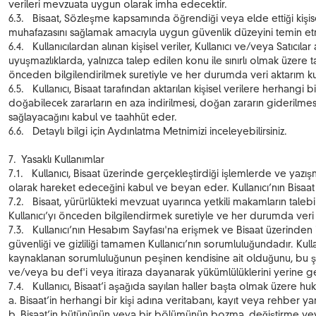
verileri mevzuata uygun olarak imha edecektir.
6.3. Bisaat, Sözleşme kapsamında öğrendiği veya elde ettiği kişisel 
muhafazasını sağlamak amacıyla uygun güvenlik düzeyini temin etmey
6.4. Kullanıcılardan alınan kişisel veriler, Kullanıcı ve/veya Satıcıla
uyuşmazlıklarda, yalnızca talep edilen konu ile sınırlı olmak üzere ta
önceden bilgilendirilmek suretiyle ve her durumda veri aktarım kural
6.5. Kullanıcı, Bisaat tarafından aktarılan kişisel verilere herha
doğabilecek zararların en aza indirilmesi, doğan zararın giderilmesi i
sağlayacağını kabul ve taahhüt eder.
6.6. Detaylı bilgi için Aydınlatma Metnimizi inceleyebilirsiniz.
7. Yasaklı Kullanımlar
7.1. Kullanıcı, Bisaat üzerinde gerçekleştirdiği işlemlerde ve yazış
olarak hareket edeceğini kabul ve beyan eder. Kullanıcı’nın Bisaat d
7.2. Bisaat, yürürlükteki mevzuat uyarınca yetkili makamların talebi
Kullanıcı’yı önceden bilgilendirmek suretiyle ve her durumda veri 
7.3. Kullanıcı’nın Hesabım Sayfası'na erişmek ve Bisaat üzerinden iş
güvenliği ve gizliliği tamamen Kullanıcı’nın sorumluluğundadır. Kulla
kaynaklanan sorumluluğunun peşinen kendisine ait olduğunu, bu şeki
ve/veya bu def'i veya itiraza dayanarak yükümlülüklerini yerine 
7.4. Kullanıcı, Bisaat’i aşağıda sayılan haller başta olmak üzere huk
a. Bisaat’in herhangi bir kişi adına veritabanı, kayıt veya rehber ya
b. Bisaat’in bütününün veya bir bölümünün bozma, değiştirme vey