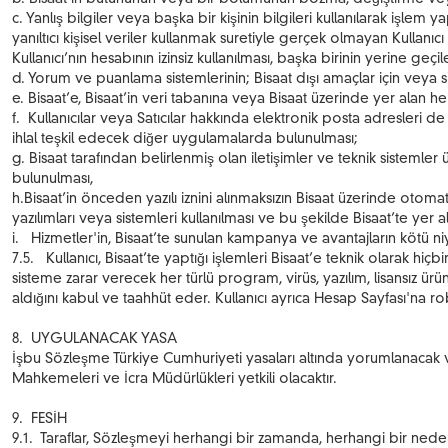
c. Yanlış bilgiler veya başka bir kişinin bilgileri kullanılarak işle
yanıltıcı kişisel veriler kullanmak suretiyle gerçek olmayan Kullanı
Kullanıcı’nın hesabının izinsiz kullanılması, başka birinin yerine geçi
d. Yorum ve puanlama sistemlerinin; Bisaat dışı amaçlar için veya s
e. Bisaat’e, Bisaat’in veri tabanına veya Bisaat üzerinde yer alan he
f. Kullanıcılar veya Satıcılar hakkında elektronik posta adresleri de 
ihlal teşkil edecek diğer uygulamalarda bulunulması;
g. Bisaat tarafından belirlenmiş olan iletişimler ve teknik sistem
bulunulması,
h.Bisaat’in önceden yazılı iznini alınmaksızın Bisaat üzerinde oto
yazılımları veya sistemleri kullanılması ve bu şekilde Bisaat’te yer 
i. Hizmetler'in, Bisaat’te sunulan kampanya ve avantajların kötü ni
7.5. Kullanıcı, Bisaat’te yaptığı işlemleri Bisaat’e teknik olarak hiç
sisteme zarar verecek her türlü program, virüs, yazılım, lisansız ürü
aldığını kabul ve taahhüt eder. Kullanıcı ayrıca Hesap Sayfası'na 
8. UYGULANACAK YASA
İşbu Sözleşme Türkiye Cumhuriyeti yasaları altında yorumlanacak
Mahkemeleri ve İcra Müdürlükleri yetkili olacaktır.
9. FESİH
9.1. Taraflar, Sözleşmeyi herhangi bir zamanda, herhangi bir neden