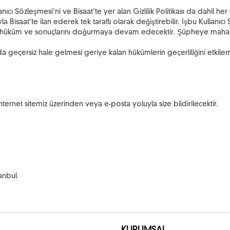
ıcı Sözleşmesi'ni ve Bisaat’te yer alan Gizlilik Politikası da dahil he
saat’te ilan ederek tek taraflı olarak değiştirebilir. İşbu Kullanıcı S
ak hüküm ve sonuçlarını doğurmaya devam edecektir. Şüpheye mahal 
 geçersiz hale gelmesi geriye kalan hükümlerin geçerliliğini etkile
 internet sitemiz üzerinden veya e-posta yoluyla size bildirilecektir.
tanbul