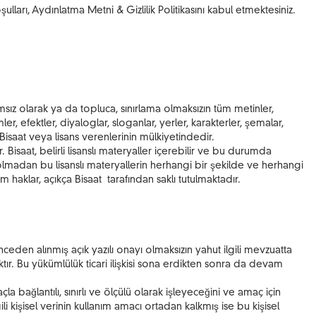
lları, Aydınlatma Metni & Gizlilik Politikasını kabul etmektesiniz.
ğımsız olarak ya da topluca, sınırlama olmaksızın tüm metinler,
r, efektler, diyaloglar, sloganlar, yerler, karakterler, şemalar,
 Bisaat veya lisans verenlerinin mülkiyetindedir.
. Bisaat, belirli lisanslı materyaller içerebilir ve bu durumda
i olmadan bu lisanslı materyallerin herhangi bir şekilde ve herhangi
haklar, açıkça Bisaat tarafından saklı tutulmaktadır.
ceden alınmış açık yazılı onayı olmaksızın yahut ilgili mevzuatta
aktır. Bu yükümlülük ticari ilişkisi sona erdikten sonra da devam
a bağlantılı, sınırlı ve ölçülü olarak işleyeceğini ve amaç için
 kişisel verinin kullanım amacı ortadan kalkmış ise bu kişisel