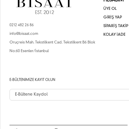
HESABIM
ÜYE OL
GİRİŞ YAP
0212 482 26 86
SİPARİŞ TAKİP
info@bisaat.com
KOLAY İADE
Oruçreis Mah. Tekstilkent Cad. Tekstilkent B6 Blok
No:60 Esenler/İstanbul
E-BÜLTENIMIZE KAYIT OLUN