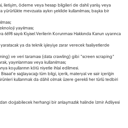
resi, iletişim, ödeme veya hesap bilgileri de dahil yanlış veya
ya yürürlükte mevzuata aykırı şekilde kullanılması, başka bir
ılması;
eknoloji yayılması;
veya 6698 sayılı Kişisel Verilerin Korunması Hakkında Kanun uyarınca
yaratacak ya da teknik işleyişe zarar verecek faaliyetlerde
ining) ve veri taraması (data crawling) gibi "screen scraping"
arak, yayınlanması veya kullanılması;
a koşullarının kötü niyetle ihlal edilmesi.
Bisaat’e sağlayacağı tüm bilgi, içerik, materyal ve sair içeriğin
ı ürünleri kullanmak da dâhil olmak üzere gerekli her türlü tedbiri
an doğabilecek herhangi bir anlaşmazlık halinde İzmir Adliyesi