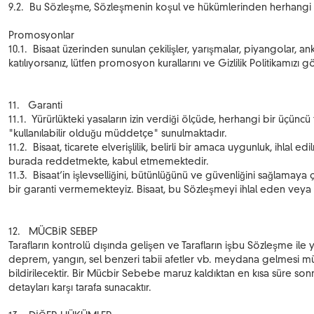
9.2. Bu Sözleşme, Sözleşmenin koşul ve hükümlerinden herhangi 
Promosyonlar
10.1. Bisaat üzerinden sunulan çekilişler, yarışmalar, piyangolar
katılıyorsanız, lütfen promosyon kurallarını ve Gizlilik Politikamızı g
11. Garanti
11.1. Yürürlükteki yasaların izin verdiği ölçüde, herhangi bir üçün
"kullanılabilir olduğu müddetçe" sunulmaktadır.
11.2. Bisaat, ticarete elverişlilik, belirli bir amaca uygunluk, ihlal
burada reddetmekte, kabul etmemektedir.
11.3. Bisaat’in işlevselliğini, bütünlüğünü ve güvenliğini sağlamay
bir garanti vermemekteyiz. Bisaat, bu Sözleşmeyi ihlal eden vey
12. MÜCBİR SEBEP
Tarafların kontrolü dışında gelişen ve Tarafların işbu Sözleşme ile y
deprem, yangın, sel benzeri tabii afetler vb. meydana gelmesi müc
bildirilecektir. Bir Mücbir Sebebe maruz kaldıktan en kısa süre so
detayları karşı tarafa sunacaktır.