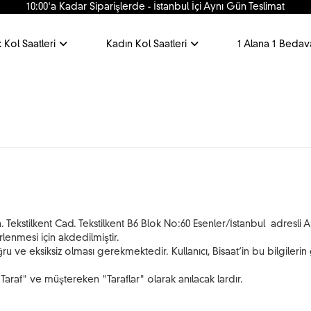
10:00'a Kadar Siparişlerde - İstanbul İçi Aynı Gün Teslimat
 Kol Saatleri
Kadın Kol Saatleri
1 Alana 1 Bedav
Tekstilkent Cad. Tekstilkent B6 Blok No:60 Esenler/İstanbul adresli Ahme
rlenmesi için akdedilmiştir.
 ve eksiksiz olması gerekmektedir. Kullanıcı, Bisaat’in bu bilgilerin
Taraf" ve müştereken "Taraflar" olarak anılacak lardır.