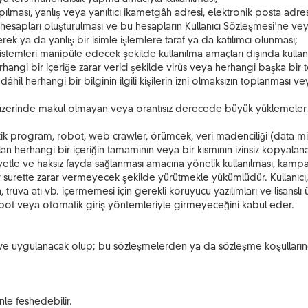
m yapılması, yanlış veya yanıltıcı ikametgâh adresi, elektronik posta ad
cı hesapları oluşturulması ve bu hesapların Kullanıcı Sözleşmesi'ne ve
lerek ya da yanlış bir isimle işlemlere taraf ya da katılımcı olunması;
istemleri manipüle edecek şekilde kullanılma amaçları dışında kullan
rhangi bir içeriğe zarar verici şekilde virüs veya herhangi başka bir t
dâhil herhangi bir bilginin ilgili kişilerin izni olmaksızın toplanması 
ler üzerinde makul olmayan veya orantısız derecede büyük yüklemeler 
matik program, robot, web crawler, örümcek, veri madenciliği (data m
alan herhangi bir içeriğin tamamının veya bir kısmının izinsiz kopyalan
yetle ve haksız fayda sağlanması amacına yönelik kullanılması, kampany
bir surette zarar vermeyecek şekilde yürütmekle yükümlüdür. Kullanıcı, 
n, truva atı vb. içermemesi için gerekli koruyucu yazılımları ve lisansl
robot veya otomatik giriş yöntemleriyle girmeyeceğini kabul eder.
 ve uygulanacak olup; bu sözleşmelerden ya da sözleşme koşullarınd
le feshedebilir.