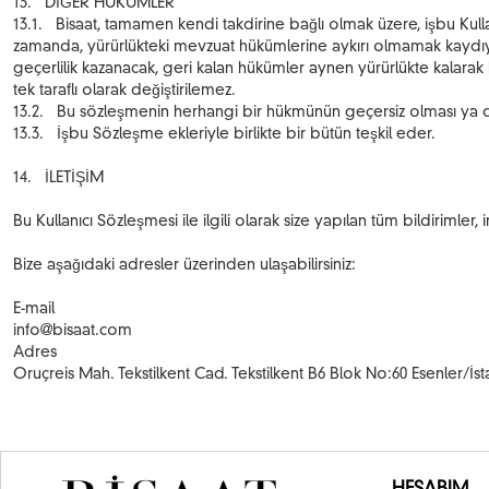
13. DİĞER HÜKÜMLER
13.1. Bisaat, tamamen kendi takdirine bağlı olmak üzere, işbu Kullan
zamanda, yürürlükteki mevzuat hükümlerine aykırı olmamak kaydıyla Bi
geçerlilik kazanacak, geri kalan hükümler aynen yürürlükte kalar
tek taraflı olarak değiştirilemez.
13.2. Bu sözleşmenin herhangi bir hükmünün geçersiz olması ya da
13.3. İşbu Sözleşme ekleriyle birlikte bir bütün teşkil eder.
14. İLETİŞİM
Bu Kullanıcı Sözleşmesi ile ilgili olarak size yapılan tüm bildirimler,
Bize aşağıdaki adresler üzerinden ulaşabilirsiniz:
E-mail
info@bisaat.com
Adres
Oruçreis Mah. Tekstilkent Cad. Tekstilkent B6 Blok No:60 Esenler/İs