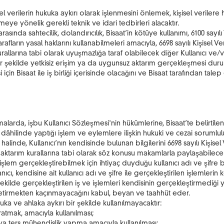
verilerin hukuka aykırı olarak işlenmesini önlemek, kişisel verilere hu
e yönelik gerekli teknik ve idari tedbirleri alacaktır.
r arasında sahtecilik, dolandırıcılık, Bisaat’in kötüye kullanımı, 6100 s
rafların yasal haklarını kullanabilmeleri amacıyla, 6698 sayılı Kişisel 
larına tabi olarak uyuşmazlığa taraf olabilecek diğer Kullanıcı ve/vey
ngi bir şekilde yetkisiz erişim ya da uygunsuz aktarım gerçekleşmesi
çin Bisaat ile iş birliği içerisinde olacağını ve Bisaat tarafından tal
malarda, işbu Kullanıcı Sözleşmesi'nin hükümlerine, Bisaat’te belirtil
âhilinde yaptığı işlem ve eylemlere ilişkin hukuki ve cezai sorumluluk
 halinde, Kullanıcı’nın kendisinde bulunan bilgilerini 6698 sayılı Kişi
aktarım kurallarına tabi olarak söz konusu makamlarla paylaşabilecek
lem gerçekleştirebilmek için ihtiyaç duyduğu kullanıcı adı ve şifre bil
nıcı, kendisine ait kullanıcı adı ve şifre ile gerçekleştirilen işlemler
lde gerçekleştirilen iş ve işlemleri kendisinin gerçekleştirmediği y
getirmekten kaçınmayacağını kabul, beyan ve taahhüt eder.
uka ve ahlaka aykırı bir şekilde kullanılmayacaktır:
ratmak, amacıyla kullanılması;
a ters mühendislik yapma amacıyla kullanılması;