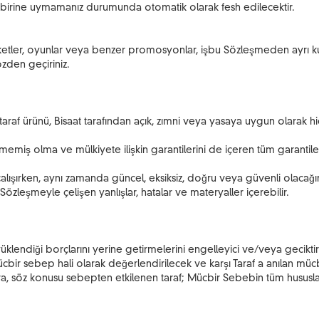
birine uymamanız durumunda otomatik olarak fesh edilecektir.
, anketler, oyunlar veya benzer promosyonlar, işbu Sözleşmeden ayrı 
özden geçiriniz.
cü taraf ürünü, Bisaat tarafından açık, zımni veya yasaya uygun olarak
 edilmemiş olma ve mülkiyete ilişkin garantilerini de içeren tüm garanti
a çalışırken, aynı zamanda güncel, eksiksiz, doğru veya güvenli olaca
a Sözleşmeyle çelişen yanlışlar, hatalar ve materyaller içerebilir
üklendiği borçlarını yerine getirmelerini engelleyici ve/veya geciktiric
bir sebep hali olarak değerlendirilecek ve karşı Taraf a anılan mücb
nra, söz konusu sebepten etkilenen taraf; Mücbir Sebebin tüm hususlar