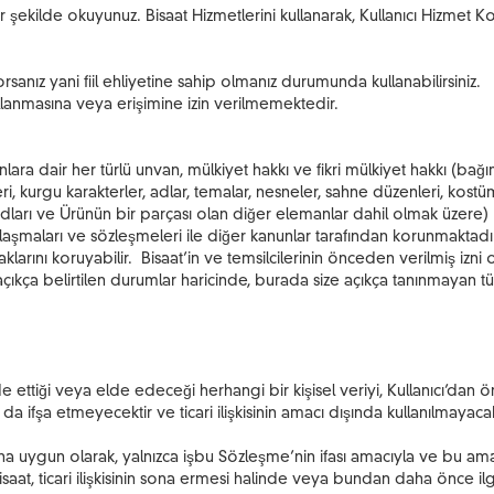
 şekilde okuyunuz. Bisaat Hizmetlerini kullanarak, Kullanıcı Hizmet Koşu
rsanız yani fiil ehliyetine sahip olmanız durumunda kullanabilirsiniz.
ullanmasına veya erişimine izin verilmemektedir.
bunlara dair her türlü unvan, mülkiyet hakkı ve fikri mülkiyet hakkı (ba
, kurgu karakterler, adlar, temalar, nesneler, sahne düzenleri, kostümle
nı adları ve Ürünün bir parçası olan diğer elemanlar dahil olmak üzere)
ı anlaşmaları ve sözleşmeleri ile diğer kanunlar tarafından korunmaktadır
aklarını koruyabilir. Bisaat’in ve temsilcilerinin önceden verilmiş izn
kça belirtilen durumlar haricinde, burada size açıkça tanınmayan tüm 
ettiği veya elde edeceği herhangi bir kişisel veriyi, Kullanıcı’dan ön
a da ifşa etmeyecektir ve ticari ilişkisinin amacı dışında kullanılmayac
na uygun olarak, yalnızca işbu Sözleşme’nin ifası amacıyla ve bu amaçl
t, ticari ilişkisinin sona ermesi halinde veya bundan daha önce ilgili