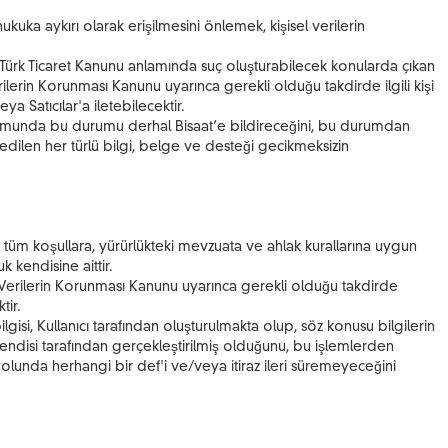
kuka aykırı olarak erişilmesini önlemek, kişisel verilerin
ayılı Türk Ticaret Kanunu anlamında suç oluşturabilecek konularda çıkan
Verilerin Korunması Kanunu uyarınca gerekli olduğu takdirde ilgili kişi
a Satıcılar'a iletebilecektir.
 durumunda bu durumu derhal Bisaat’e bildireceğini, bu durumdan
ep edilen her türlü bilgi, belge ve desteği gecikmeksizin
en tüm koşullara, yürürlükteki mevzuata ve ahlak kurallarına uygun
 kendisine aittir.
sel Verilerin Korunması Kanunu uyarınca gerekli olduğu takdirde
tir.
gisi, Kullanıcı tarafından oluşturulmakta olup, söz konusu bilgilerin
in kendisi tarafından gerçekleştirilmiş olduğunu, bu işlemlerden
olunda herhangi bir def'i ve/veya itiraz ileri süremeyeceğini