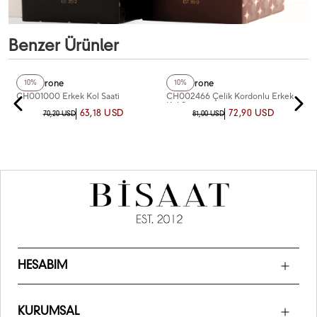
Benzer Ürünler
+5
Renk
Chaperone
Chaperone
10%
10%
CH001000 Erkek Kol Saati
CH002466 Çelik Kordonlu Erkek
Kol Saati
63,18 USD
72,90 USD
70,20 USD
81,00 USD
HESABIM
KURUMSAL