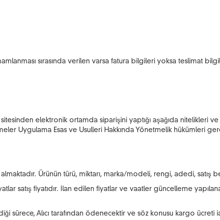
mamlanması sırasında verilen varsa fatura bilgileri yoksa teslimat bil
esinden elektronik ortamda siparişini yaptığı aşağıda nitelikleri ve satış
şmeler Uygulama Esas ve Usulleri Hakkında Yönetmelik hükümleri gereğ
almaktadır. Ürünün türü, miktarı, marka/modeli, rengi, adedi, satış b
tlar satış fiyatıdır. İlan edilen fiyatlar ve vaatler güncelleme yapılana
mediği sürece, Alıcı tarafından ödenecektir ve söz konusu kargo ücreti