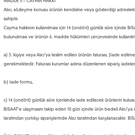
MADDE 5 – CAYMA HAKKI
Alıcı, sözleşme konusu ürünün kendisine veya gösterdiği adrestek
sahiptir.
Cayma hakkının kullanılması için 14 (ondört) günlük süre içinde BİSA
bulunulması ve ürünün 6. madde hükümleri çerçevesinde kullanılmamı
a) 3. kişiye veya Alıcı’ya teslim edilen ürünün faturası, (İade edi
gerekmektedir. Faturası kurumlar adına düzenlenen sipariş iadel
b) İade formu,
c) 14 (ondört) günlük süre içerisinde iade edilecek ürünlerin kutusu
BİSAAT’e ulaşmasını takip eden 10 gün içinde ürün bedeli Alıcı’ya 
tarafından yurtdışı siparişlerinde Alıcı tarafından karşılanacaktır. Bİ