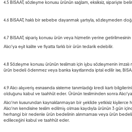
4.5 BİSAAT, sözleşme konusu ürünün sağlam, eksiksiz, siparişte belir
4.6 BİSAAT, haklı bir sebebe dayanmak şartıyla, sözleşmeden doğan i
4.7 BİSAAT, sipariş konusu ürün veya hizmetin yerine getirilmesini
Alıcı’ya eşit kalite ve fiyatta farklı bir ürün tedarik edebilir.
4.8 Sözleşme konusu ürünün teslimatı için işbu sözleşmenin imzalı nü
ürün bedeli ödenmez veya banka kayıtlarında iptal edilir ise, BİS
4.9 Alıcı alışveriş esnasında sisteme tanımladığı kredi kartı bilgi
olduğunu kabul ve taahhüt eder. Ürünün tesliminden sonra Alıcı’ya a
Alıcı’nın kusurundan kaynaklanmayan bir şekilde yetkisiz kişilerce 
Alıcı’nın kendisine teslim edilmiş olması kaydıyla ürünün 3 gün içi
herhangi bir nedenle ürün bedelinin alınmaması veya ürün bedelin
edileceğini kabul ve taahhüt eder.