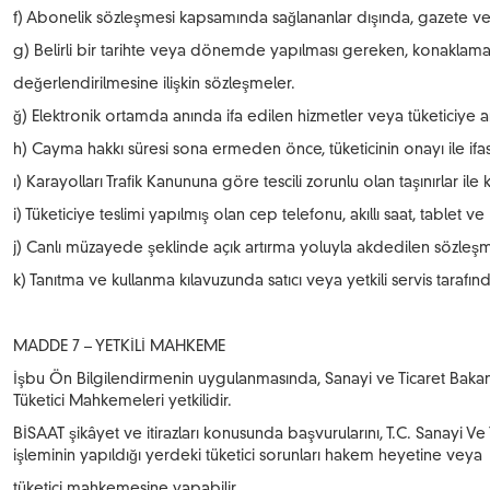
f) Abonelik sözleşmesi kapsamında sağlananlar dışında, gazete ve de
g) Belirli bir tarihte veya dönemde yapılması gereken, konaklama
değerlendirilmesine ilişkin sözleşmeler.
ğ) Elektronik ortamda anında ifa edilen hizmetler veya tüketiciye a
h) Cayma hakkı süresi sona ermeden önce, tüketicinin onayı ile ifas
ı) Karayolları Trafik Kanununa göre tescili zorunlu olan taşınırlar ile
i) Tüketiciye teslimi yapılmış olan cep telefonu, akıllı saat, tablet ve
j) Canlı müzayede şeklinde açık artırma yoluyla akdedilen sözleşm
k) Tanıtma ve kullanma kılavuzunda satıcı veya yetkili servis tarafı
MADDE 7 – YETKİLİ MAHKEME
İşbu Ön Bilgilendirmenin uygulanmasında, Sanayi ve Ticaret Bakanlı
Tüketici Mahkemeleri yetkilidir.
BİSAAT şikâyet ve itirazları konusunda başvurularını, T.C. Sanayi Ve 
işleminin yapıldığı yerdeki tüketici sorunları hakem heyetine veya
tüketici mahkemesine yapabilir.