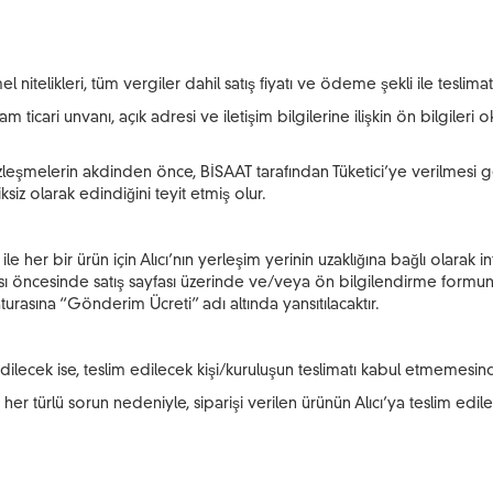
 nitelikleri, tüm vergiler dahil satış fiyatı ve ödeme şekli ile teslima
am ticari unvanı, açık adresi ve iletişim bilgilerine ilişkin ön bilgile
leşmelerin akdinden önce, BİSAAT tarafından Tüketici’ye verilmesi gere
siz olarak edindiğini teyit etmiş olur.
er bir ürün için Alıcı’nın yerleşim yerinin uzaklığına bağlı olarak int
sı öncesinde satış sayfası üzerinde ve/veya ön bilgilendirme formunda 
faturasına “Gönderim Ücreti” adı altında yansıtılacaktır.
 edilecek ise, teslim edilecek kişi/kuruluşun teslimatı kabul etmemes
ğı her türlü sorun nedeniyle, siparişi verilen ürünün Alıcı’ya teslim