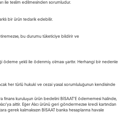
ları ile teslim edilmesinden sorumludur.
lı bir ürün tedarik edebilir.
tiremezse, bu durumu tüketiciye bildirir ve
tiği ödeme şekli ile ödenmiş olması şarttır. Herhangi bir nedenle
anacak her türlü hukuki ve cezai yasal sorumluluğunun kendisinde
 veya finans kuruluşun ürün bedelini BİSAAT’E ödememesi halinde,
ıcı’ya aittir. Eğer Alıcı ürünü geri göndermezse kredi kartından
htara gerek kalmaksızın BİSAAT banka hesaplarına havale