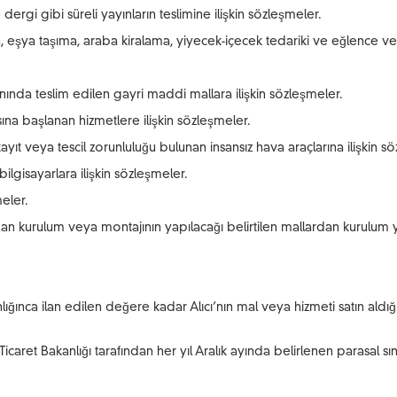
rgi gibi süreli yayınların teslimine ilişkin sözleşmeler.
, eşya taşıma, araba kiralama, yiyecek-içecek tedariki ve eğlence
nında teslim edilen gayri maddi mallara ilişkin sözleşmeler.
ına başlanan hizmetlere ilişkin sözleşmeler.
 kayıt veya tescil zorunluluğu bulunan insansız hava araçlarına ilişkin s
 bilgisayarlara ilişkin sözleşmeler.
eler.
ndan kurulum veya montajının yapılacağı belirtilen mallardan kurulum y
ğınca ilan edilen değere kadar Alıcı’nın mal veya hizmeti satın aldı
Ticaret Bakanlığı tarafından her yıl Aralık ayında belirlenen parasal sı