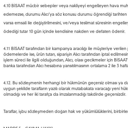
4.10 BİSAAT mücbir sebepler veya nakliyeyi engelleyen hava muhale
edemezse, durumu Alıcı’ya söz konusu durumu öğrendiği tarihten it
varsa emsali ile değiştirilmesini, ve/veya teslimat süresinin engelle
ödediği tutar 10 gün içinde kendisine nakden ve defaten ödenir.
4.11 BİSAAT tarafından bir kampanya aracılığı ile müşteriye verilen p
ödemelerde ise, ürün tutarı, siparişin Alıcı tarafından iptal edilm
işlem süreci ile ilgili olduğundan, Alıcı, olası gecikmeler için B
banka tarafından Alıcı hesabına yansıtılmasının ortalama 2 ile 3 ha
4.12. Bu sözleşmenin herhangi bir hükmünün geçersiz olması ya da g
uygun şekilde tarafların yazılı olarak mutabakata varacağı yeni hükü
olmadığı ve her iki tarafça da imzalanmadığı takdirde geçersizdir.
Taraflar, işbu sözleşmeden doğan hak ve yükümlülüklerini, birbirl