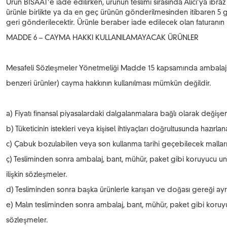
Ürün BİSAAT’e iade edilirken, ürünün teslimi sırasında Alıcı’ya ibr
ürünle birlikte ya da en geç ürünün gönderilmesinden itibaren 5 
geri gönderilecektir. Ürünle beraber iade edilecek olan faturanın üz
MADDE 6 – CAYMA HAKKI KULLANILAMAYACAK ÜRÜNLER
Mesafeli Sözleşmeler Yönetmeliği Madde 15 kapsamında ambalajı aç
benzeri ürünler) cayma hakkının kullanılması mümkün değildir.
a) Fiyatı finansal piyasalardaki dalgalanmalara bağlı olarak değişe
b) Tüketicinin istekleri veya kişisel ihtiyaçları doğrultusunda hazırla
c) Çabuk bozulabilen veya son kullanma tarihi geçebilecek malların
ç) Tesliminden sonra ambalaj, bant, mühür, paket gibi koruyucu uns
ilişkin sözleşmeler.
d) Tesliminden sonra başka ürünlerle karışan ve doğası gereği ayr
e) Malın tesliminden sonra ambalaj, bant, mühür, paket gibi koruyuc
sözleşmeler.