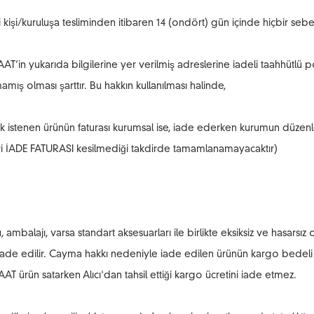
i kişi/kuruluşa tesliminden itibaren 14 (ondört) gün içinde hiçbir 
AT’in yukarıda bilgilerine yer verilmiş adreslerine iadeli taahhütlü p
ş olması şarttır. Bu hakkın kullanılması halinde,
lmek istenen ürünün faturası kurumsal ise, iade ederken kurumun düzenl
eri İADE FATURASI kesilmediği takdirde tamamlanamayacaktır)
, ambalajı, varsa standart aksesuarları ile birlikte eksiksiz ve hasars
iade edilir. Cayma hakkı nedeniyle iade edilen ürünün kargo bedeli y
SAAT ürün satarken Alıcı'dan tahsil ettiği kargo ücretini iade etmez.