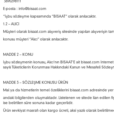
3690298111
E-posta :
info@bisaat.com
“İşbu sözleşme kapsamında “BİSAAT” olarak anılacaktır.
1.2 – ALICI
Müşteri olarak bisaat.com alışveriş sitesinde yapılan alışverişin ta
konusu müşteri “Alıcı” olarak anılacaktır.
MADDE 2 – KONU
İşbu sözleşmenin konusu, Alıcı’nın BİSAAT’E ait bisaat.com İnternet sit
sayılı Tüketicilerin Korunması Hakkındaki Kanun ve Mesafeli Sözle
MADDE 3 – SÖZLEŞME KONUSU ÜRÜN
Mal ya da hizmetlerin temel özelliklerini bisaat.com adresinde yer 
andaki bilgilerden oluşmaktadır. Listelenen ve sitede ilan edilen fiya
ise belirtilen süre sonuna kadar geçerlidir.
Ürün sevkiyat masrafı olan kargo ücreti, aksi yazılı olarak belirtil