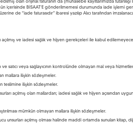
az edilmiş olan orijinal faturanın da (muhasebe kayıtlarımızda tutarlı
gün içerisinde BİSAAT'E gönderilmemesi durumunda iade işlemi gerçek
erine de “iade faturasıdır” ibaresi yazılıp Alıcı tarafından imzalanaca
ılmış ve iadesi sağlık ve hijyen gerekçeleri ile kabul edilemeyece
n ve satıcı veya sağlayıcının kontrolünde olmayan mal veya hizmetlere
nan mallara ilişkin sözleşmeler.
 teslimine ilişkin sözleşmeler.
urları açılmış olan mallardan; iadesi sağlık ve hijyen açısından uygu
ıştırılması mümkün olmayan mallara ilişkin sözleşmeler.
u unsurları açılmış olması halinde maddi ortamda sunulan kitap, dijita