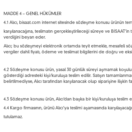
MADDE 4 – GENEL HÜKÜMLER
4.1 Alıcı, bisaat.com internet sitesinde sözleşme konusu ürünün temel
karşılanacağına, teslimatın gerçekleştirileceği süreye ve BİSAAT’in t
verdiğini beyan eder.
Alıcı; bu sözleşmeyi elektronik ortamda teyit etmekle, mesafeli söz
vergiler dahil fiyatı, ödeme ve teslimat bilgilerini de doğru ve eksik
4.2 Sözleşme konusu ürün, yasal 30 günlük süreyi aşmamak koşulu ile h
gösterdiği adresteki kişi/kuruluşa teslim edilir. Satışın tamamlanma
belirtilmediyse, Alıcı tarafından karşılanacak olup siparişine ilişkin 
4.3 Sözleşme konusu ürün, Alıcı’dan başka bir kişi/kuruluşa teslim
4.4 Kargo firmasının, ürünü Alıcı’ya teslimi aşamasında karşılaşaca
tutulamaz.