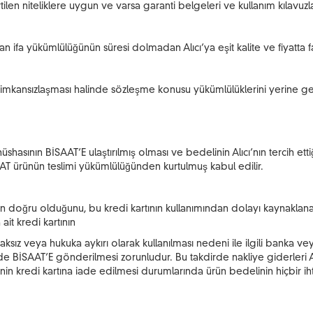
tilen niteliklere uygun ve varsa garanti belgeleri ve kullanım kılavuz
fa yükümlülüğünün süresi dolmadan Alıcı’ya eşit kalite ve fiyatta fark
n imkansızlaşması halinde sözleşme konusu yükümlülüklerini yerine ge
shasının BİSAAT’E ulaştırılmış olması ve bedelinin Alıcı’nın tercih et
AAT ürünün teslimi yükümlülüğünden kurtulmuş kabul edilir.
lerinin doğru olduğunu, bu kredi kartının kullanımından dolayı kaynakl
it kredi kartının
haksız veya hukuka aykırı olarak kullanılması nedeni ile ilgili banka
nde BİSAAT’E gönderilmesi zorunludur. Bu takdirde nakliye giderleri Al
in kredi kartına iade edilmesi durumlarında ürün bedelinin hiçbir i