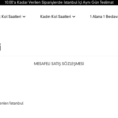
10:00'a Kadar Verilen Siparişlerde İstanbul İçi Aynı Gün Teslimat
 Kol Saatleri
Kadın Kol Saatleri
1 Alana 1 Bedav
i
MESAFELİ SATIŞ SÖZLEŞMESİ
enler/İstanbul