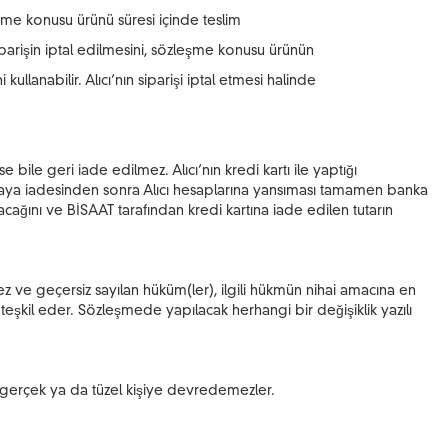
me konusu ürünü süresi içinde teslim
parişin iptal edilmesini, sözleşme konusu ürünün
llanabilir. Alıcı’nın siparişi iptal etmesi halinde
 bile geri iade edilmez. Alıcı’nın kredi kartı ile yaptığı
 bankaya iadesinden sonra Alıcı hesaplarına yansıması tamamen banka
cağını ve BİSAAT tarafından kredi kartına iade edilen tutarın
z ve geçersiz sayılan hüküm(ler), ilgili hükmün nihai amacına en
n teşkil eder. Sözleşmede yapılacak herhangi bir değişiklik yazılı
r gerçek ya da tüzel kişiye devredemezler.