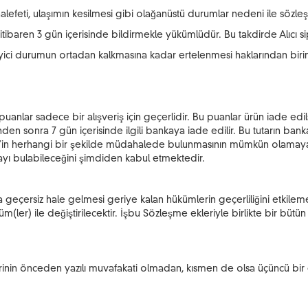
feti, ulaşımın kesilmesi gibi olağanüstü durumlar nedeni ile sözleş
ibaren 3 gün içerisinde bildirmekle yükümlüdür. Bu takdirde Alıcı si
yici durumun ortadan kalkmasına kadar ertelenmesi haklarından birini ku
uanlar sadece bir alışveriş için geçerlidir. Bu puanlar ürün iade edilse
esinden sonra 7 gün içerisinde ilgili bankaya iade edilir. Bu tutarın
İSAAT’in herhangi bir şekilde müdahalede bulunmasının mümkün olamaya
ftayı bulabileceğini şimdiden kabul etmektedir.
eçersiz hale gelmesi geriye kalan hükümlerin geçerliliğini etkileme
m(ler) ile değiştirilecektir. İşbu Sözleşme ekleriyle birlikte bir bütü
erinin önceden yazılı muvafakati olmadan, kısmen de olsa üçüncü bi