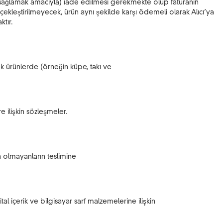
lığı sağlamak amacıyla) iade edilmesi gerekmekte olup faturanın
leştirilmeyecek, ürün aynı şekilde karşı ödemeli olarak Alıcı’ya
ktır.
k ürünlerde (örneğin küpe, takı ve
 ilişkin sözleşmeler.
n olmayanların teslimine
l içerik ve bilgisayar sarf malzemelerine ilişkin