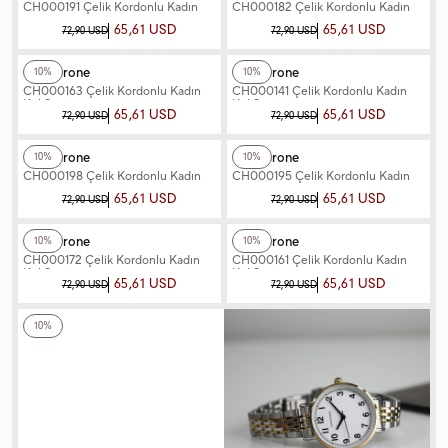
CH000191 Çelik Kordonlu Kadın
CH000182 Çelik Kordonlu Kadın
Kol Saati
Kol Saati
65,61 USD
65,61 USD
72,90 USD
72,90 USD
+6
Renk
+12
Renk
Chaperone
Chaperone
10%
10%
CH000163 Çelik Kordonlu Kadın
CH000141 Çelik Kordonlu Kadın
Kol Saati
Kol Saati
65,61 USD
65,61 USD
72,90 USD
72,90 USD
+12
Renk
+4
Renk
Chaperone
Chaperone
10%
10%
CH000198 Çelik Kordonlu Kadın
CH000195 Çelik Kordonlu Kadın
Kol Saati
Kol Saati
65,61 USD
65,61 USD
72,90 USD
72,90 USD
+5
Renk
+6
Renk
Chaperone
Chaperone
10%
10%
CH000172 Çelik Kordonlu Kadın
CH000161 Çelik Kordonlu Kadın
Kol Saati
Kol Saati
65,61 USD
65,61 USD
72,90 USD
72,90 USD
+3
Renk
10%