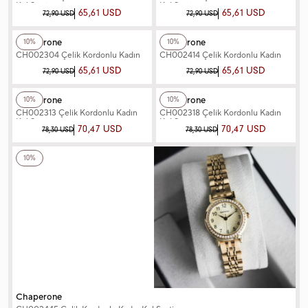
Kol Saati
Kol Saati
65,61 USD
65,61 USD
72,90 USD
72,90 USD
+12
Renk
+12
Renk
Chaperone
Chaperone
10%
10%
CH002304 Çelik Kordonlu Kadın
CH002414 Çelik Kordonlu Kadın
Kol Saati
Kol Saati
65,61 USD
65,61 USD
72,90 USD
72,90 USD
+4
Renk
+4
Renk
Chaperone
Chaperone
10%
10%
CH002313 Çelik Kordonlu Kadın
CH002318 Çelik Kordonlu Kadın
Kol Saati
Kol Saati
70,47 USD
70,47 USD
78,30 USD
78,30 USD
+2
Renk
10%
Chaperone