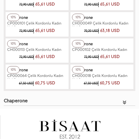
Kol Saati
Kadın Kol Saati
65,61 USD
65,61 USD
72,90 USD
72,90 USD
+4
Renk
+2
Renk
Chaperone
Chaperone
10%
10%
CP000101 Çelik Kordonlu Kadın
CH000049 Çelik Kordonlu Kadın
Kol Saati
Kol Saati
65,61 USD
63,18 USD
72,90 USD
70,20 USD
+2
Renk
+4
Renk
Chaperone
Chaperone
10%
10%
CH000113 Çelik Kordonlu Kadın
CP000102 Çelik Kordonlu Kadın
Kol Saati
Kol Saati
65,61 USD
65,61 USD
72,90 USD
72,90 USD
+2
Renk
+2
Renk
Chaperone
Chaperone
10%
10%
CP000064 Çelik Kordonlu Kadın
CH000018 Çelik Kordonlu Kadın
Kol Saati
Kol Saati
60,75 USD
60,75 USD
67,50 USD
67,50 USD
Chaperone