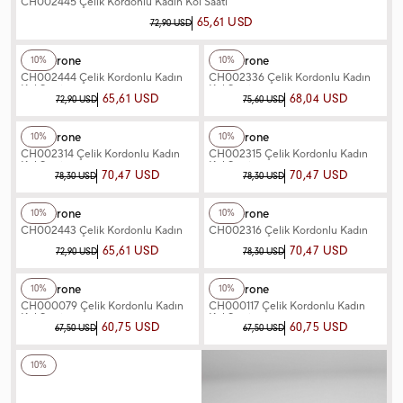
CH002445 Çelik Kordonlu Kadın Kol Saati
65,61 USD
72,90 USD
+2
Renk
+2
Renk
Chaperone
Chaperone
10%
10%
CH002444 Çelik Kordonlu Kadın
CH002336 Çelik Kordonlu Kadın
Kol Saati
Kol Saati
65,61 USD
68,04 USD
72,90 USD
75,60 USD
+4
Renk
+4
Renk
Chaperone
Chaperone
10%
10%
CH002314 Çelik Kordonlu Kadın
CH002315 Çelik Kordonlu Kadın
Kol Saati
Kol Saati
70,47 USD
70,47 USD
78,30 USD
78,30 USD
+2
Renk
+4
Renk
Chaperone
Chaperone
10%
10%
CH002443 Çelik Kordonlu Kadın
CH002316 Çelik Kordonlu Kadın
Kol Saati
Kol Saati
65,61 USD
70,47 USD
72,90 USD
78,30 USD
+3
Renk
+2
Renk
Chaperone
Chaperone
10%
10%
CH000079 Çelik Kordonlu Kadın
CH000117 Çelik Kordonlu Kadın
Kol Saati
Kol Saati
60,75 USD
60,75 USD
67,50 USD
67,50 USD
+2
Renk
10%