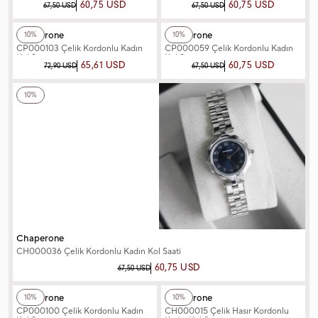
60,75 USD
60,75 USD
67,50 USD
67,50 USD
+4
Renk
+2
Renk
Chaperone
Chaperone
10%
10%
CP000103 Çelik Kordonlu Kadın
CP000059 Çelik Kordonlu Kadın
Kol Saati
Kol Saati
65,61 USD
60,75 USD
72,90 USD
67,50 USD
+2
Renk
10%
Chaperone
CH000036 Çelik Kordonlu Kadın Kol Saati
60,75 USD
67,50 USD
+4
Renk
+4
Renk
Chaperone
Chaperone
10%
10%
CP000100 Çelik Kordonlu Kadın
CH000015 Çelik Hasır Kordonlu