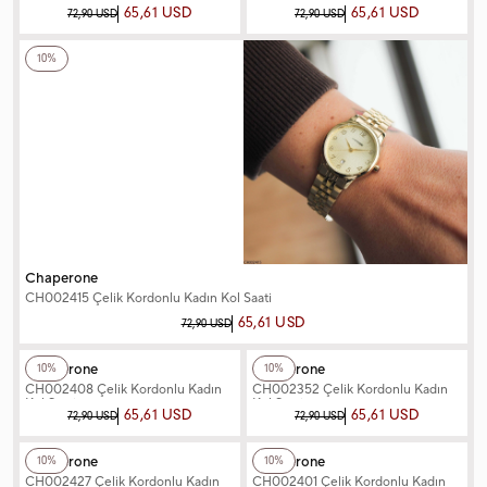
Kol Saati
Kol Saati
65,61 USD
65,61 USD
72,90 USD
72,90 USD
+12
Renk
10%
Chaperone
CH002415 Çelik Kordonlu Kadın Kol Saati
65,61 USD
72,90 USD
+12
Renk
+12
Renk
Chaperone
Chaperone
10%
10%
CH002408 Çelik Kordonlu Kadın
CH002352 Çelik Kordonlu Kadın
Kol Saati
Kol Saati
65,61 USD
65,61 USD
72,90 USD
72,90 USD
+12
Renk
+12
Renk
Chaperone
Chaperone
10%
10%
CH002427 Çelik Kordonlu Kadın
CH002401 Çelik Kordonlu Kadın