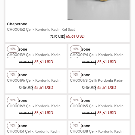
Chaperone
CH000152 Çelik Kordonlu Kadın Kol Saati
65,61 USD
72,90 USD
+12
Renk
+4
Renk
Chaperone
Chaperone
10%
10%
CH000139 Çelik Kordonlu Kadın
CH000194 Çelik Kordonlu Kadın
Kol Saati
Kol Saati
65,61 USD
65,61 USD
72,90 USD
72,90 USD
+12
Renk
+4
Renk
Chaperone
Chaperone
10%
10%
CH000196 Çelik Kordonlu Kadın
CH000178 Çelik Kordonlu Kadın
Kol Saati
Kol Saati
65,61 USD
65,61 USD
72,90 USD
72,90 USD
+5
Renk
+6
Renk
Chaperone
Chaperone
10%
10%
CH000169 Çelik Kordonlu Kadın
CH000165 Çelik Kordonlu Kadın
Kol Saati
Kol Saati
65,61 USD
65,61 USD
72,90 USD
72,90 USD
+3
Renk
+12
Renk
Chaperone
Chaperone
10%
10%
CH000151 Çelik Kordonlu Kadın
CH000138 Çelik Kordonlu Kadın