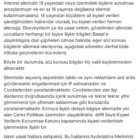
İnternet sitemizin 18 yaşındaki veya üzerindeki kişilere sunulması
amaçlanmıştır ve en az 18 yaşında değilseniz sitemizi
kullanmamalısınız. 18 yaşından küçüklere ait kişisel verileri
işlediğimizden haberdar olursak, bu kişisel verileri hemen
sileceğiz. Ebeveynlerin ya da yasal velinin, gözetimleri altındaki
çocukların herhangi bir kişiye ilişkin bilgileri Bisaat’e
ulaştırıldığına dair şüpheleri olması halinde, eğer söz konusu
bilgilerin silinmesi isteniyorsa, aşağıdaki adresten derhal bizle
irtibata geçmelerini rica ederiz.
Böyle bir durumda, söz konusu bilgiler hiç vakit kaybetmeden
silinecektir.
Sitemizde alışveriş sepetinizin takibi ve aynı reklamların ard arda
görülmesinin engellenmesi için IP adresinizden ve
Cookielerden yararlanılmaktadır. Cookielerden size ilgi
alanlarınız doğrultusunda içerik sunulması ve tekrar tekrar şifre
girmemeniz için şifrenizin saklanması gibi konularda
yararlanılmaktadır. Konuya ilişkin detaylı bilgiye sitemizde yer
alan Çerez Politikası üzerinden ulaşabilirsiniz. 6698 Sayılı Kişisel
Verilerin Korunması Kanunu kapsamında kişisel verilerinizin
işlenmesine ilişkin bir
takım yasal haklara sahipsiniz. Bu haklarınız Aydınlatma Metnimiz