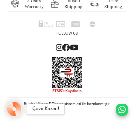
2 Years
Boxed
Free
Warranty
Shipping
Shipping
FOLLOW US
Bu site
Vikaon E-Ticaret sistemleri
ile hazırlanmıştır.
Çevir Kazan!