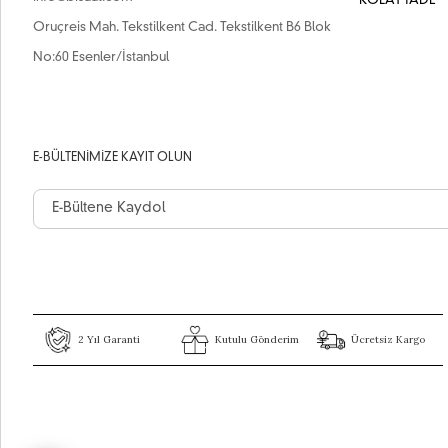
KOLAY İADE
Oruçreis Mah. Tekstilkent Cad. Tekstilkent B6 Blok
No:60 Esenler/İstanbul
E-BÜLTENIMIZE KAYIT OLUN
2 Yıl Garanti
Kutulu Gönderim
Ücretsiz Kargo