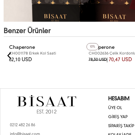
Benzer Ürünler
+4
Renk
Chaperone
Chaperone
10%
CH001178 Erkek Kol Saati
CH002636 Çelik Kordonlu
Saati
62,10 USD
70,47 USD
78,30 USD
HESABIM
ÜYE OL
GİRİŞ YAP
0212 482 26 86
SİPARİŞ TAKİP
info@bisaat.com