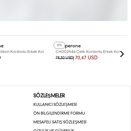
+6
Renk
ne
Chaperone
10%
likon Kordonlu Erkek Kol
CH002546 Çelik Kordonlu Erkek Kol
Saati
D
70,47 USD
78,30 USD
SÖZLEŞMELER
KULLANICI SÖZLEŞMESİ
ÖN BİLGİLENDİRME FORMU
MESAFELİ SATIŞ SÖZLEŞMESİ