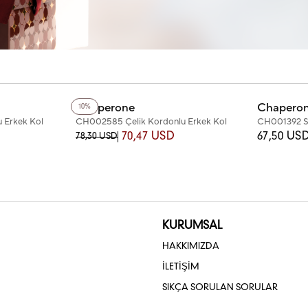
+5
Renk
+2
Renk
Chaperone
Chapero
10%
 Erkek Kol
CH002585 Çelik Kordonlu Erkek Kol
CH001392 Si
Saati
Saati
70,47 USD
67,50 US
78,30 USD
KURUMSAL
HAKKIMIZDA
İLETİŞİM
SIKÇA SORULAN SORULAR