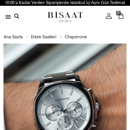
10:00'a Kadar Verilen Siparişlerde İstanbul İçi Aynı Gün Teslimat
0
Ana Sayfa
Erkek Saatleri
Chaperone