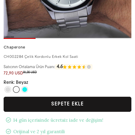
Chaperone
CH002284 Çelik Kordonlu Erkek Kol Saati
4.6
Satıcının Ortalama Ürün Puanı:
81,00 USD
72,90 USD
Renk: Beyaz
SEPETE EKLE
14 gün içerisinde ücretsiz iade ve değişim!
Orijinal ve 2 yıl garantili