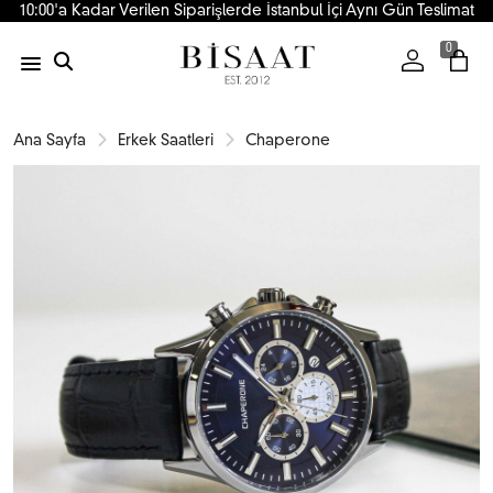
10:00'a Kadar Verilen Siparişlerde İstanbul İçi Aynı Gün Teslimat
0
Ana Sayfa
Erkek Saatleri
Chaperone