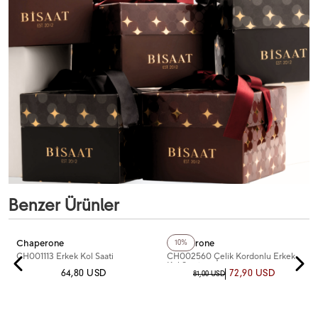
Benzer Ürünler
+4
Renk
Chaperone
Chaperone
10%
CH001113 Erkek Kol Saati
CH002560 Çelik Kordonlu Erkek
Kol Saati
64,80 USD
72,90 USD
81,00 USD