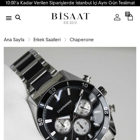
10:00'a Kadar Verilen Siparişlerde İstanbul İçi Aynı Gün Teslimat
0
Ana Sayfa
Erkek Saatleri
Chaperone