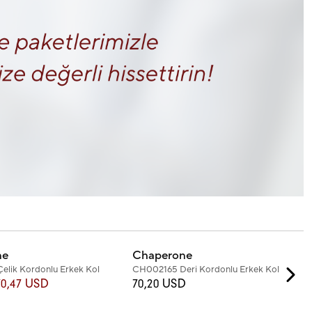
+2
Renk
ne
Chaperone
lik Kordonlu Erkek Kol
CH002165 Deri Kordonlu Erkek Kol
Saati
70,47 USD
70,20 USD