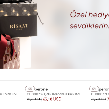
+4
Renk
+2
Renk
Chaperone
Chapero
10%
10%
u Erkek Kol
CH000739 Çelik Kordonlu Erkek Kol
CH000771 Çe
Saati
Saati
63,18 USD
70,20 USD
78,30 USD