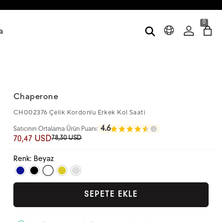
0
a
Chaperone
CH002376 Çelik Kordonlu Erkek Kol Saati
4.6
Satıcının Ortalama Ürün Puanı:
78,30 USD
70,47 USD
Renk: Beyaz
SEPETE EKLE