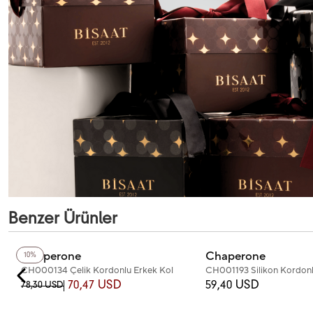
Benzer Ürünler
+4
Renk
+4
Renk
Chaperone
Chaperone
10%
CH000134 Çelik Kordonlu Erkek Kol
CH001193 Silikon Kordonl
Saati
Saati
70,47 USD
59,40 USD
78,30 USD