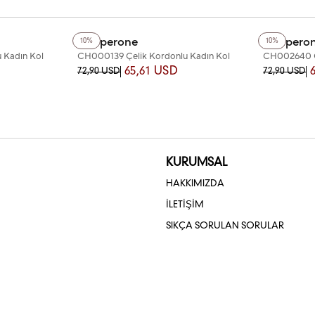
+12
Renk
+12
Renk
Chaperone
Chapero
10%
10%
 Kadın Kol
CH000139 Çelik Kordonlu Kadın Kol
CH002640 Çe
Saati
Saati
65,61 USD
72,90 USD
72,90 USD
KURUMSAL
HAKKIMIZDA
İLETİŞİM
SIKÇA SORULAN SORULAR