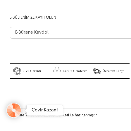
E-BÜLTENIMIZE KAYIT OLUN
2 Yıl Garanti
Kutulu Gönderim
Ücretsiz Kargo
Çevir Kazan!
Bu site
Vikaon E-Ticaret sistemleri
ile hazırlanmıştır.