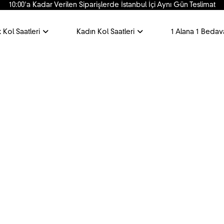
10:00'a Kadar Verilen Siparişlerde İstanbul İçi Aynı Gün Teslimat
 Kol Saatleri
Kadın Kol Saatleri
1 Alana 1 Bedav