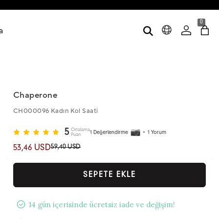
0
a
Chaperone
CH000096 Kadın Kol Saati
Ortalama
5
1
Değerlendirme
•
1
Yorum
Puan
59,40 USD
53,46 USD
SEPETE EKLE
14 gün içerisinde ücretsiz iade ve değişim!