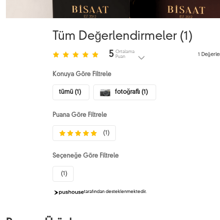
Tüm Değerlendirmeler (
1
)
Ortalama
5
1
Değerle
Puan
Konuya Göre Filtrele
tümü (1)
fotoğraflı (1)
Puana Göre Filtrele
(1)
Seçeneğe Göre Filtrele
(1)
tarafından desteklenmektedir.