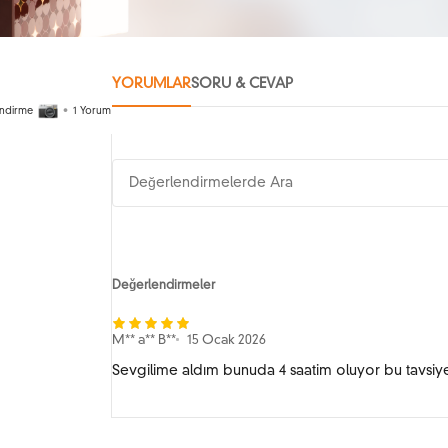
YORUMLAR
SORU & CEVAP
ndirme
•
1
Yorum
Değerlendirmeler
M** a** B**
15 Ocak 2026
Sevgilime aldım bunuda 4 saatim oluyor bu tavsi