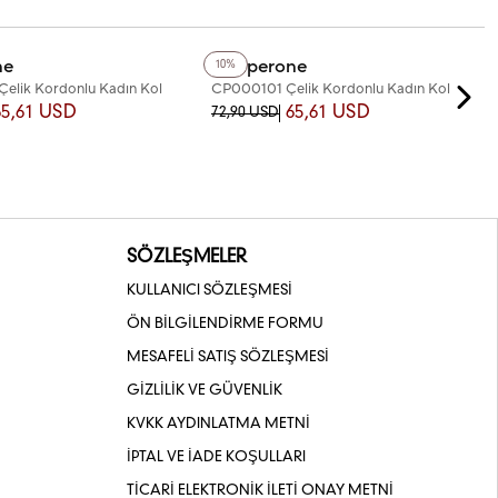
+4
Renk
ne
Chaperone
10%
lik Kordonlu Kadın Kol
CP000101 Çelik Kordonlu Kadın Kol
Saati
65,61 USD
65,61 USD
72,90 USD
SÖZLEŞMELER
KULLANICI SÖZLEŞMESİ
ÖN BİLGİLENDİRME FORMU
MESAFELİ SATIŞ SÖZLEŞMESİ
GİZLİLİK VE GÜVENLİK
KVKK AYDINLATMA METNİ
İPTAL VE İADE KOŞULLARI
TİCARİ ELEKTRONİK İLETİ ONAY METNİ