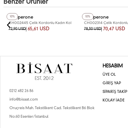
Benzer Ürünler
+2
Renk
+4
Renk
Chaperone
Chaperone
10%
10%
CH002445 Çelik Kordonlu Kadın Kol
CH002314 Çelik Kordonlu
Saati
Saati
65,61 USD
70,47 USD
72,90 USD
78,30 USD
HESABIM
ÜYE OL
GİRİŞ YAP
0212 482 26 86
SİPARİŞ TAKİP
info@bisaat.com
KOLAY İADE
Oruçreis Mah. Tekstilkent Cad. Tekstilkent B6 Blok
No:60 Esenler/İstanbul