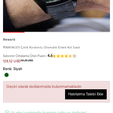
Reward
RWA146331 Çelik Kordonlu Otomatik Erkek Kol Saati
4.6
Satıcının Ortalama Ürün Puanı:
151,20 USD
128,52 USD
Renk: Siyah
Geçici olarak stoklarımızda bulunmamaktadır.
Hatırlatma Talebi Ekle
14 gün içerisinde ücretsiz iade ve değişim!