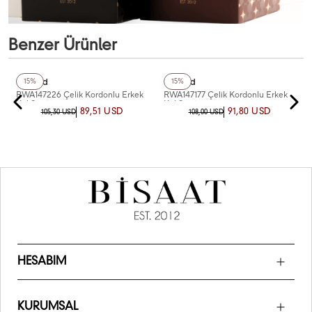
Benzer Ürünler
+3
Renk
+5
Renk
Reward
Reward
15%
15%
RWA147226 Çelik Kordonlu Erkek
RWA147177 Çelik Kordonlu Erkek
Kol Saati
Kol Saati
89,51 USD
91,80 USD
105,30 USD
108,00 USD
HESABIM
KURUMSAL