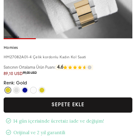
Homies
HM27082A01-4 Çelik kordonlu Kadın Kol Saati
4.6
Satıcının Ortalama Ürün Puanı:
99,00 USD
89,10 USD
Renk: Gold
SEPETE EKLE
14 gün içerisinde ücretsiz iade ve değişim!
Orijinal ve 2 yıl garantili