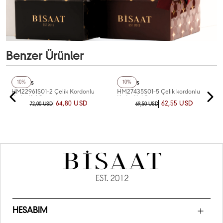
Benzer Ürünler
+4
Renk
Homies
Homies
10%
10%
HM22961S01-2 Çelik Kordonlu
HM27435S01-5 Çelik kordonlu
Kadın Kol Saati
Kadın Kol Saati
64,80 USD
62,55 USD
72,00 USD
69,50 USD
HESABIM