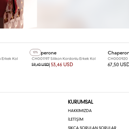
+3
Renk
+3
Renk
Chaperone
Chapero
10%
 Erkek Kol
CH001197 Silikon Kordonlu Erkek Kol
CH000920 Çe
Saati
Saati
53,46 USD
67,50 US
59,40 USD
KURUMSAL
HAKKIMIZDA
İLETİŞİM
SIKÇA SORULAN SORULAR