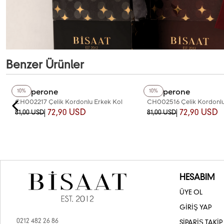
Benzer Ürünler
+4
Renk
+3
Renk
Chaperone
Chaperone
10%
10%
CH002217 Çelik Kordonlu Erkek Kol
CH002516 Çelik Kordonlu
Saati
Saati
72,90 USD
72,90 USD
81,00 USD
81,00 USD
HESABIM
ÜYE OL
GİRİŞ YAP
0212 482 26 86
SİPARİŞ TAKİP