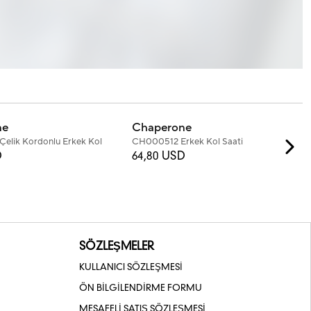
+3
Renk
ne
Chaperone
lik Kordonlu Erkek Kol
CH000512 Erkek Kol Saati
D
64,80 USD
SÖZLEŞMELER
KULLANICI SÖZLEŞMESİ
ÖN BİLGİLENDİRME FORMU
MESAFELİ SATIŞ SÖZLEŞMESİ