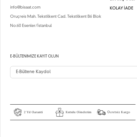
info@bisaat.com
KOLAY İADE
Oruçreis Mah. Tekstilkent Cad. Tekstilkent B6 Blok
No:60 Esenler/İstanbul
E-BÜLTENIMIZE KAYIT OLUN
2 Yıl Garanti
Kutulu Gönderim
Ücretsiz Kargo