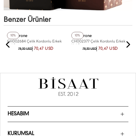
Benzer Ürünler
+4
Renk
+4
Renk
Chaperone
Chaperone
10%
10%
CH002684 Çelik Kordonlu Erkek
CH002377 Çelik Kordonlu Erkek
Kol Saati
Kol Saati
70,47 USD
70,47 USD
78,30 USD
78,30 USD
HESABIM
KURUMSAL