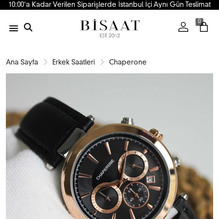
10:00'a Kadar Verilen Siparişlerde İstanbul İçi Aynı Gün Teslimat
0
Ana Sayfa
Erkek Saatleri
Chaperone