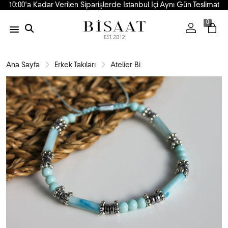
10:00'a Kadar Verilen Siparişlerde İstanbul İçi Aynı Gün Teslimat
0
Ana Sayfa
Erkek Takıları
Atelier Bi