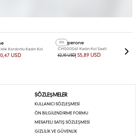
+4
Renk
Chaperone
ne
10%
CH000061 Kadın Kol Saati
lik Kordonlu Kadın Kol
55,89 USD
70,47 USD
62,10 USD
SÖZLEŞMELER
KULLANICI SÖZLEŞMESİ
ÖN BİLGİLENDİRME FORMU
MESAFELİ SATIŞ SÖZLEŞMESİ
GİZLİLİK VE GÜVENLİK