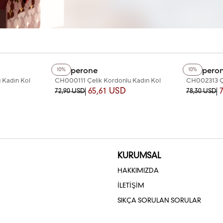
+4
Renk
+4
Renk
Chaperone
Chapero
10%
10%
 Kadın Kol
CH000111 Çelik Kordonlu Kadın Kol
CH002313 Çe
Saati
Saati
65,61 USD
72,90 USD
78,30 USD
KURUMSAL
HAKKIMIZDA
İLETİŞİM
SIKÇA SORULAN SORULAR