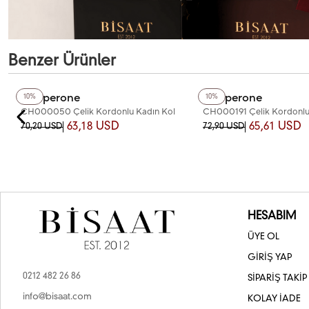
Benzer Ürünler
+2
Renk
+4
Renk
Chaperone
Chaperone
10%
10%
CH000050 Çelik Kordonlu Kadın Kol
CH000191 Çelik Kordonlu
Saati
Saati
63,18 USD
65,61 USD
70,20 USD
72,90 USD
HESABIM
ÜYE OL
GİRİŞ YAP
0212 482 26 86
SİPARİŞ TAKİP
info@bisaat.com
KOLAY İADE