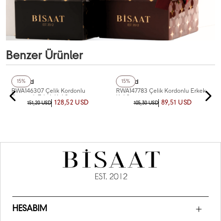
Benzer Ürünler
+2
Renk
+4
Renk
Reward
Reward
15%
15%
RWA146307 Çelik Kordonlu
RWA147783 Çelik Kordonlu Erkek
Otomatik Erkek Kol Saati
Kol Saati
128,52 USD
89,51 USD
151,20 USD
105,30 USD
HESABIM