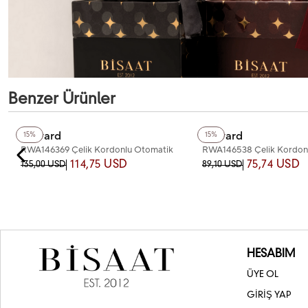
Benzer Ürünler
+3
Renk
Reward
Reward
15%
15%
RWA146369 Çelik Kordonlu Otomatik
RWA146538 Çelik Kordonl
Erkek Kol Saati
Saati
114,75 USD
75,74 USD
135,00 USD
89,10 USD
HESABIM
ÜYE OL
GİRİŞ YAP