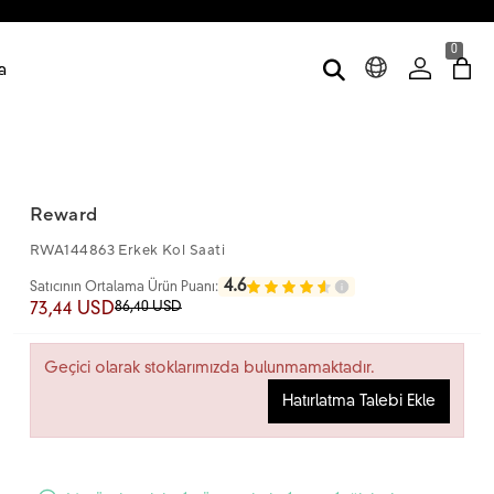
0
a
Reward
RWA144863 Erkek Kol Saati
4.6
Satıcının Ortalama Ürün Puanı:
86,40 USD
73,44 USD
Geçici olarak stoklarımızda bulunmamaktadır.
Hatırlatma Talebi Ekle