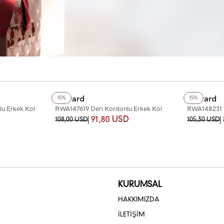
+6
Renk
+4
Renk
Reward
Reward
15%
15%
u Erkek Kol
RWA147619 Deri Kordonlu Erkek Kol
RWA148231 Ç
Saati
Saati
91,80 USD
108,00 USD
105,30 USD
KURUMSAL
HAKKIMIZDA
İLETİŞİM