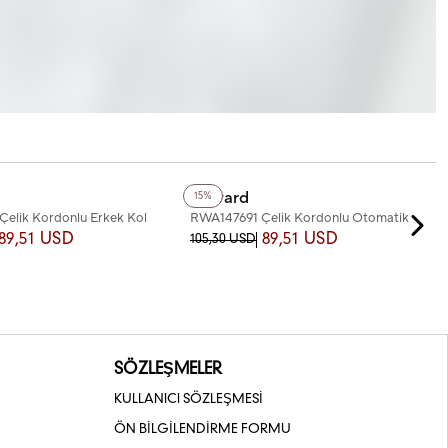
+4
Renk
Reward
15%
elik Kordonlu Erkek Kol
RWA147691 Çelik Kordonlu Otomatik
Erkek Kol Saati
89,51 USD
89,51 USD
105,30 USD
SÖZLEŞMELER
KULLANICI SÖZLEŞMESİ
ÖN BİLGİLENDİRME FORMU