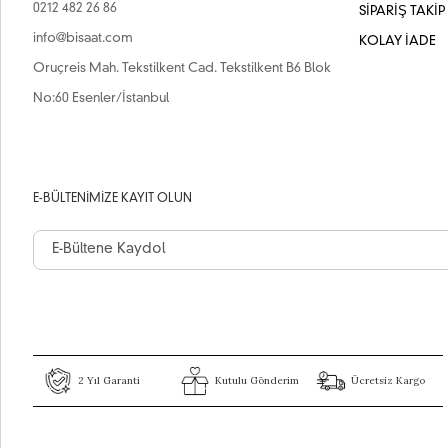
0212 482 26 86
SİPARİŞ TAKİP
info@bisaat.com
KOLAY İADE
Oruçreis Mah. Tekstilkent Cad. Tekstilkent B6 Blok
No:60 Esenler/İstanbul
E-BÜLTENIMIZE KAYIT OLUN
2 Yıl Garanti
Kutulu Gönderim
Ücretsiz Kargo