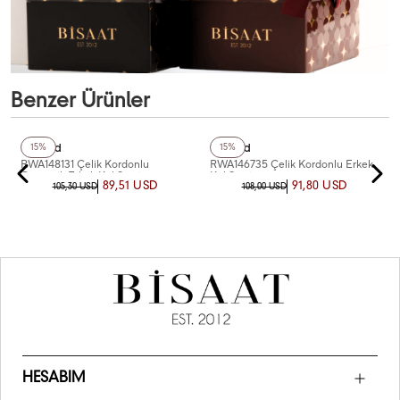
Benzer Ürünler
+5
Renk
+3
Renk
Reward
Reward
15%
15%
RWA148131 Çelik Kordonlu
RWA146735 Çelik Kordonlu Erkek
Otomatik Erkek Kol Saati
Kol Saati
89,51 USD
91,80 USD
105,30 USD
108,00 USD
HESABIM