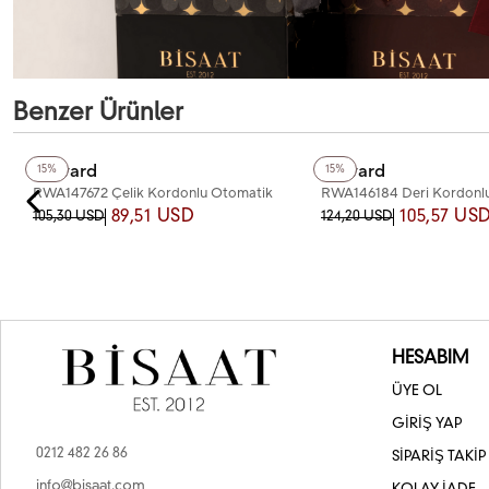
Benzer Ürünler
+3
Renk
Reward
Reward
15%
15%
RWA147672 Çelik Kordonlu Otomatik
RWA146184 Deri Kordonlu
Erkek Kol Saati
Saati
89,51 USD
105,57 US
105,30 USD
124,20 USD
HESABIM
ÜYE OL
GİRİŞ YAP
0212 482 26 86
SİPARİŞ TAKİP
info@bisaat.com