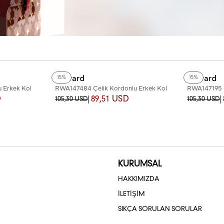
+4
Renk
+4
Renk
Reward
Reward
15%
15%
 Erkek Kol
RWA147484 Çelik Kordonlu Erkek Kol
RWA147195 Ç
Saati
Saati
D
89,51 USD
105,30 USD
105,30 USD
KURUMSAL
HAKKIMIZDA
İLETİŞİM
SIKÇA SORULAN SORULAR