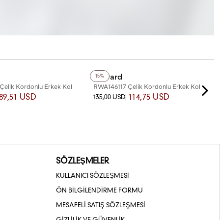
+2
Renk
Reward
15%
elik Kordonlu Erkek Kol
RWA146117 Çelik Kordonlu Erkek Kol
Saati
89,51 USD
114,75 USD
135,00 USD
SÖZLEŞMELER
KULLANICI SÖZLEŞMESİ
ÖN BİLGİLENDİRME FORMU
MESAFELİ SATIŞ SÖZLEŞMESİ