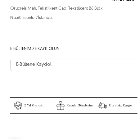
KOLAY İADE
Oruçreis Mah. Tekstilkent Cad. Tekstilkent B6 Blok
No:60 Esenler/İstanbul
E-BÜLTENIMIZE KAYIT OLUN
2 Yıl Garanti
Kutulu Gönderim
Ücretsiz Kargo