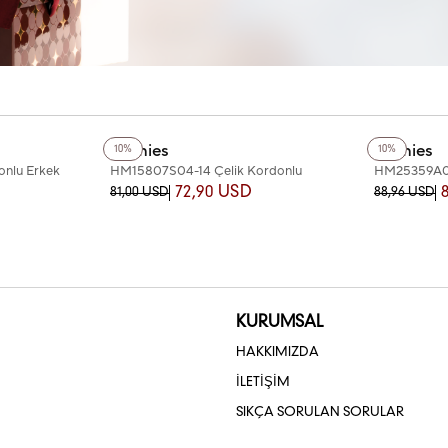
+5
Renk
+2
Renk
Homies
Homies
10%
10%
onlu Erkek
HM15807S04-14 Çelik Kordonlu
HM25359A08
Erkek Kol Saati
Kol Saati
72,90 USD
81,00 USD
88,96 USD
KURUMSAL
HAKKIMIZDA
İLETİŞİM
SIKÇA SORULAN SORULAR