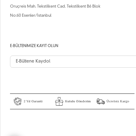
Oruçreis Mah. Tekstilkent Cad. Tekstilkent B6 Blok
No:60 Esenler/İstanbul
E-BÜLTENIMIZE KAYIT OLUN
2 Yıl Garanti
Kutulu Gönderim
Ücretsiz Kargo