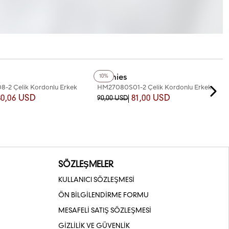
+4
Renk
Homies
10%
-2 Çelik Kordonlu Erkek
HM27080S01-2 Çelik Kordonlu Erkek
Kol Saati
80,06 USD
81,00 USD
90,00 USD
SÖZLEŞMELER
KULLANICI SÖZLEŞMESİ
ÖN BİLGİLENDİRME FORMU
MESAFELİ SATIŞ SÖZLEŞMESİ
GİZLİLİK VE GÜVENLİK