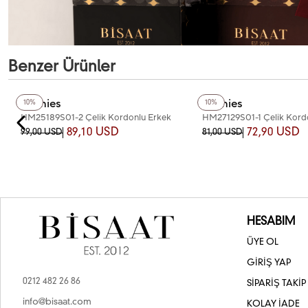
Benzer Ürünler
Homies
Homies
10%
10%
HM25189S01-2 Çelik Kordonlu Erkek
HM27129S01-1 Çelik Kord
Kol Saati
Kol Saati
89,10 USD
72,90 USD
99,00 USD
81,00 USD
HESABIM
ÜYE OL
GİRİŞ YAP
0212 482 26 86
SİPARİŞ TAKİP
info@bisaat.com
KOLAY İADE