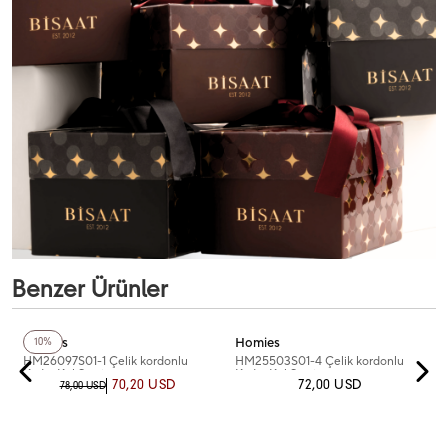
Benzer Ürünler
Homies
Homies
10%
HM26097S01-1 Çelik kordonlu
HM25503S01-4 Çelik kordonlu
Kadın Kol Saati
Kadın Kol Saati
70,20 USD
72,00 USD
78,00 USD