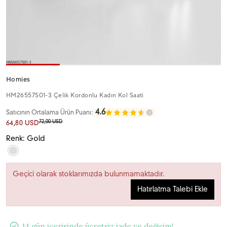
Homies
HM26557S01-3 Çelik Kordonlu Kadın Kol Saati
4.6
Satıcının Ortalama Ürün Puanı:
72,00 USD
64,80 USD
Renk: Gold
Geçici olarak stoklarımızda bulunmamaktadır.
Hatırlatma Talebi Ekle
14 gün içerisinde ücretsiz iade ve değişim!