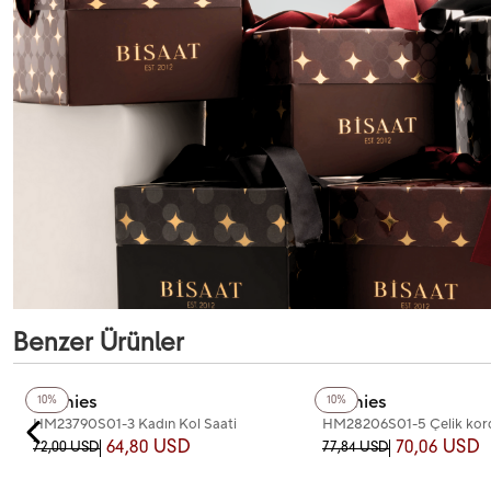
Benzer Ürünler
+2
Renk
Homies
Homies
10%
10%
HM23790S01-3 Kadın Kol Saati
HM28206S01-5 Çelik kor
Kol Saati
64,80 USD
70,06 USD
72,00 USD
77,84 USD