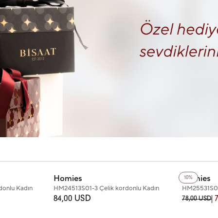
+2
Renk
+2
Renk
Homies
Homies
10%
donlu Kadın
HM24513S01-3 Çelik kordonlu Kadın
HM25531S01-
Kol Saati
Kol Saati
84,00 USD
78,00 USD