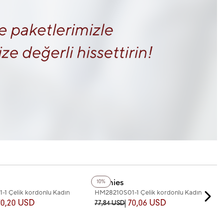
+4
Renk
Homies
10%
1 Çelik kordonlu Kadın
HM28210S01-1 Çelik kordonlu Kadın
Kol Saati
70,20 USD
70,06 USD
77,84 USD