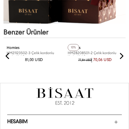
Benzer Ürünler
+2
Renk
+4
Renk
Homies
Homies
10%
HM21123S02-3 Çelik kordonlu
HM28208S01-2 Çelik kordonlu
Kadın Kol Saati
Kadın Kol Saati
81,00 USD
70,06 USD
77,84 USD
HESABIM