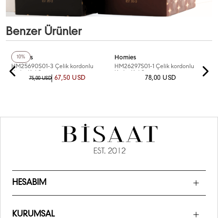
Benzer Ürünler
+4
Renk
Homies
Homies
10%
HM25690S01-3 Çelik kordonlu
HM26297S01-1 Çelik kordonlu
Kadın Kol Saati
Kadın Kol Saati
67,50 USD
78,00 USD
75,00 USD
HESABIM
KURUMSAL