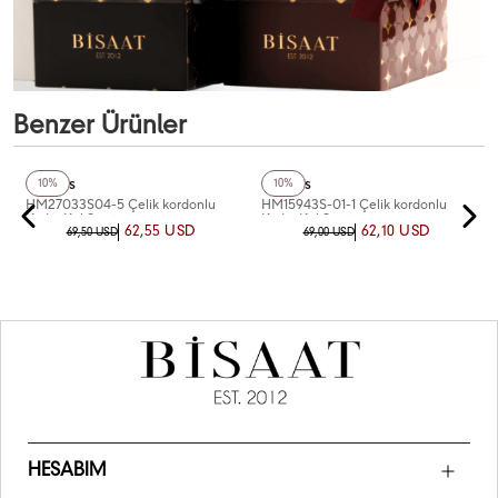
Benzer Ürünler
+4
Renk
+4
Renk
Homies
Homies
10%
10%
HM27033S04-5 Çelik kordonlu
HM15943S-01-1 Çelik kordonlu
Kadın Kol Saati
Kadın Kol Saati
62,55 USD
62,10 USD
69,50 USD
69,00 USD
HESABIM