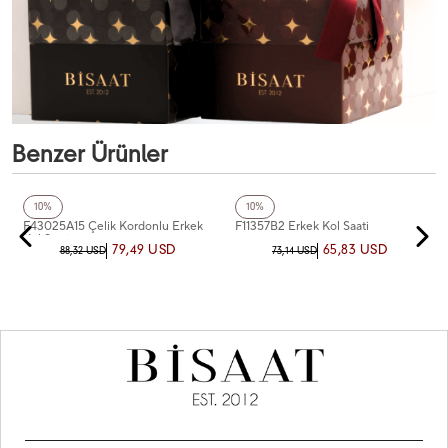
Benzer Ürünler
+2
Renk
+2
Renk
Ferro
Ferro
10%
10%
F43025A15 Çelik Kordonlu Erkek
F11357B2 Erkek Kol Saati
Kol Saati
79,49 USD
65,83 USD
88,32 USD
73,14 USD