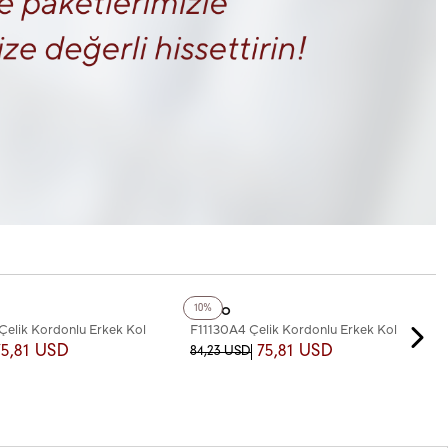
+3
Renk
Ferro
10%
elik Kordonlu Erkek Kol
F11130A4 Çelik Kordonlu Erkek Kol
Saati
75,81 USD
75,81 USD
84,23 USD