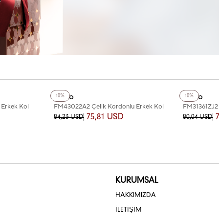
+2
Renk
+2
Renk
Ferro
Ferro
10%
10%
 Erkek Kol
FM43022A2 Çelik Kordonlu Erkek Kol
FM31361ZJ2 
Saati
75,81 USD
84,23 USD
80,04 USD
KURUMSAL
HAKKIMIZDA
İLETİŞİM