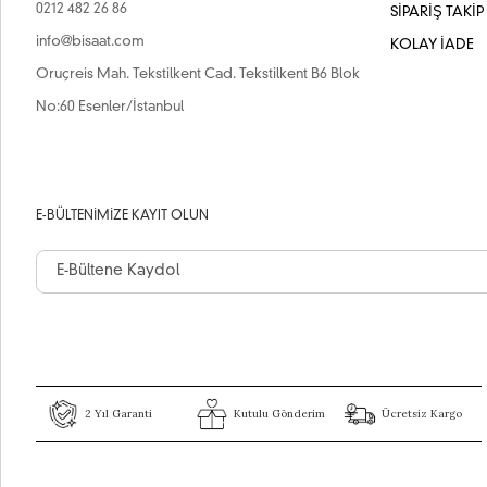
0212 482 26 86
SİPARİŞ TAKİP
info@bisaat.com
KOLAY İADE
Oruçreis Mah. Tekstilkent Cad. Tekstilkent B6 Blok
No:60 Esenler/İstanbul
E-BÜLTENIMIZE KAYIT OLUN
2 Yıl Garanti
Kutulu Gönderim
Ücretsiz Kargo