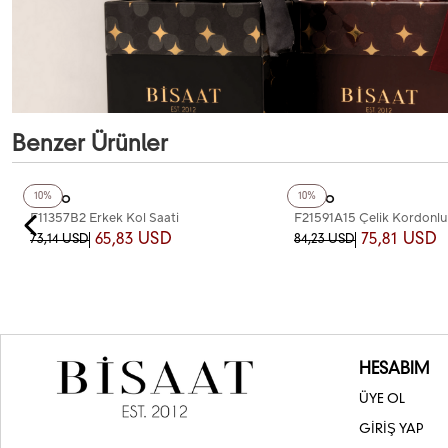
Benzer Ürünler
+2
Renk
Ferro
Ferro
10%
10%
F11357B2 Erkek Kol Saati
F21591A15 Çelik Kordonlu
Saati
65,83 USD
75,81 USD
73,14 USD
84,23 USD
HESABIM
ÜYE OL
GİRİŞ YAP