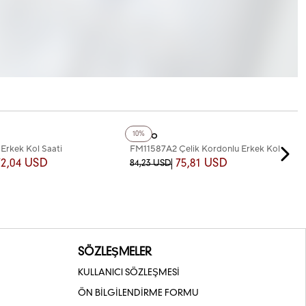
+3
Renk
Ferro
10%
Erkek Kol Saati
FM11587A2 Çelik Kordonlu Erkek Kol
Saati
72,04 USD
75,81 USD
84,23 USD
SÖZLEŞMELER
KULLANICI SÖZLEŞMESİ
ÖN BİLGİLENDİRME FORMU