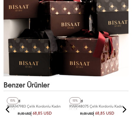
Benzer Ürünler
+3
Renk
+3
Renk
Reward
Reward
15%
15%
RWA147983 Çelik Kordonlu Kadın
RWA148075 Çelik Kordonlu Kadın
Kol Saati
Kol Saati
68,85 USD
68,85 USD
81,00 USD
81,00 USD