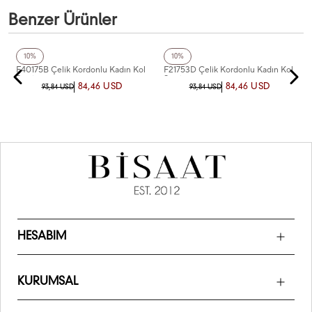
Benzer Ürünler
Ferro
Ferro
10%
10%
F40175B Çelik Kordonlu Kadın Kol
F21753D Çelik Kordonlu Kadın Kol
Saati
Saati
84,46 USD
84,46 USD
93,84 USD
93,84 USD
HESABIM
KURUMSAL