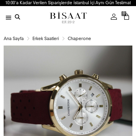
10:00'a Kadar Verilen Siparişlerde İstanbul İçi Aynı Gün Teslimat
0
Ana Sayfa
Erkek Saatleri
Chaperone