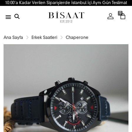
10:00'a Kadar Verilen Siparişlerde İstanbul İçi Aynı Gün Teslimat
0
Ana Sayfa
Erkek Saatleri
Chaperone