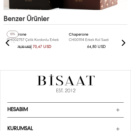
Benzer Ürünler
+2
Renk
+2
Renk
Chaperone
Chaperone
10%
CH002757 Çelik Kordonlu Erkek
CH001114 Erkek Kol Saati
Kol Saati
70,47 USD
64,80 USD
78,30 USD
HESABIM
KURUMSAL