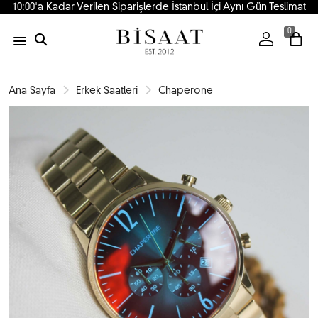
10:00'a Kadar Verilen Siparişlerde İstanbul İçi Aynı Gün Teslimat
0
Ana Sayfa
Erkek Saatleri
Chaperone