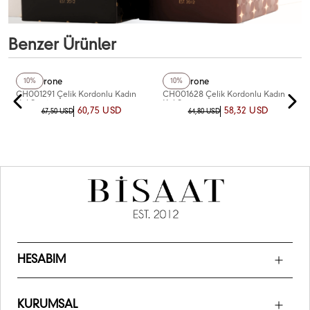
Benzer Ürünler
Chaperone
Chaperone
10%
10%
CH001291 Çelik Kordonlu Kadın
CH001628 Çelik Kordonlu Kadın
Kol Saati
Kol Saati
60,75 USD
58,32 USD
67,50 USD
64,80 USD
HESABIM
KURUMSAL