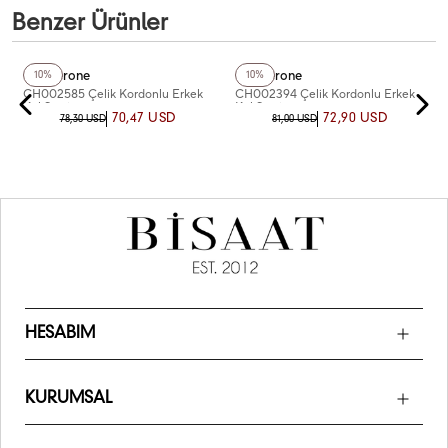
Benzer Ürünler
+5
Renk
+5
Renk
Chaperone
Chaperone
10%
10%
CH002585 Çelik Kordonlu Erkek
CH002394 Çelik Kordonlu Erkek
Kol Saati
Kol Saati
70,47 USD
72,90 USD
78,30 USD
81,00 USD
HESABIM
KURUMSAL