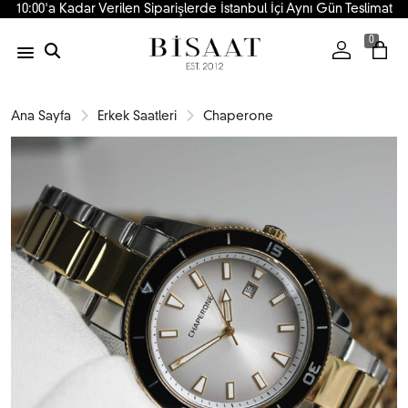
10:00'a Kadar Verilen Siparişlerde İstanbul İçi Aynı Gün Teslimat
0
Ana Sayfa
Erkek Saatleri
Chaperone