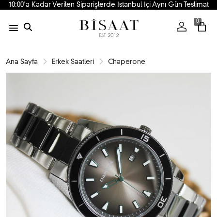
10:00'a Kadar Verilen Siparişlerde İstanbul İçi Aynı Gün Teslimat
0
Ana Sayfa
Erkek Saatleri
Chaperone