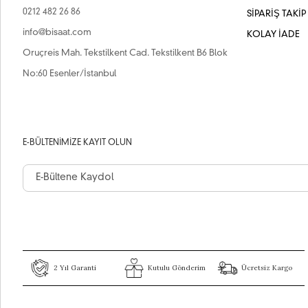
0212 482 26 86
SİPARİŞ TAKİP
info@bisaat.com
KOLAY İADE
Oruçreis Mah. Tekstilkent Cad. Tekstilkent B6 Blok
No:60 Esenler/İstanbul
E-BÜLTENIMIZE KAYIT OLUN
2 Yıl Garanti
Kutulu Gönderim
Ücretsiz Kargo