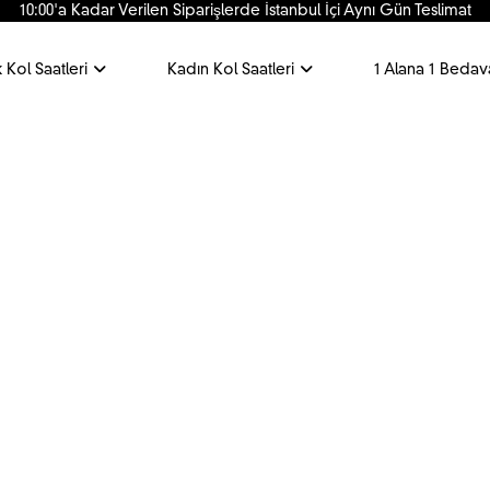
10:00'a Kadar Verilen Siparişlerde İstanbul İçi Aynı Gün Teslimat
 Kol Saatleri
Kadın Kol Saatleri
1 Alana 1 Bedav