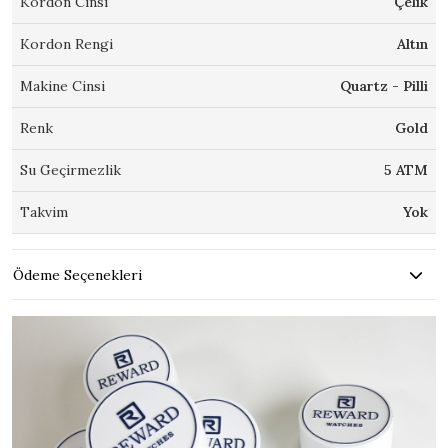
Kordon Cinsi
Çelik
Kordon Rengi
Altın
Makine Cinsi
Quartz - Pilli
Renk
Gold
Su Geçirmezlik
5 ATM
Takvim
Yok
Ödeme Seçenekleri