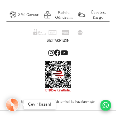
Kutulu
Ücretsiz
2 Yıl Garanti
Gönderim
Kargo
BIZI TAKIP EDIN
Bu site
Vikaon E-Ticaret sistemleri
ile hazırlanmıştır.
Çevir Kazan!