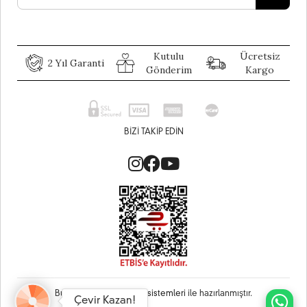
Kutulu
Ücretsiz
2 Yıl Garanti
Gönderim
Kargo
BIZI TAKIP EDIN
Bu site
Vikaon E-Ticaret sistemleri
ile hazırlanmıştır.
Çevir Kazan!