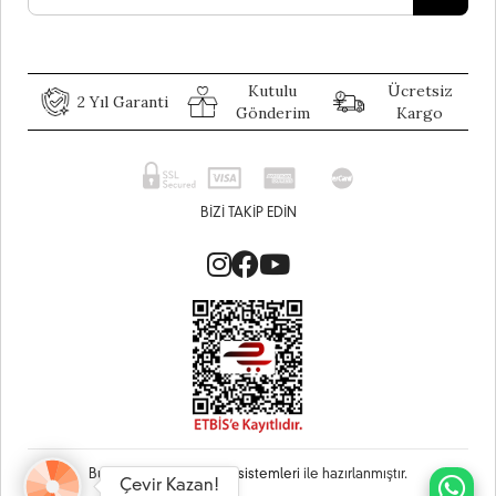
Kutulu
Ücretsiz
2 Yıl Garanti
Gönderim
Kargo
BIZI TAKIP EDIN
Bu site
Vikaon E-Ticaret sistemleri
ile hazırlanmıştır.
Çevir Kazan!