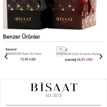
Benzer Ürünler
+4
Renk
Reward
Reward
15%
RWA145352 Kadın Kol Saati
RWA148041 Çelik Kordonlu Kadın
Kol Saati
72,90 USD
68,85 USD
81,00 USD