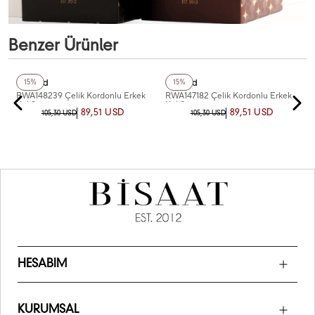
Benzer Ürünler
+4
Renk
+5
Renk
Reward
Reward
15%
15%
RWA148239 Çelik Kordonlu Erkek
RWA147182 Çelik Kordonlu Erkek
Kol Saati
Kol Saati
89,51 USD
89,51 USD
105,30 USD
105,30 USD
HESABIM
KURUMSAL